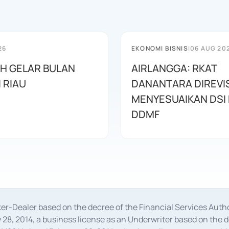
26
EKONOMI BISNIS
|
06 AUG 20
AH GELAR BULAN
AIRLANGGA: RKAT
I RIAU
DANANTARA DIREVIS
MENYESUAIKAN DSI
DDMF
oker-Dealer based on the decree of the Financial Services A
28, 2014, a business license as an Underwriter based on the 