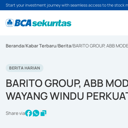
Start your investment journey with seamless access to the stock 
Beranda
/
Kabar Terbaru
/
Berita
/
BARITO GROUP, ABB MODE
BERITA HARIAN
BARITO GROUP, ABB MOD
WAYANG WINDU PERKUAT
Share via