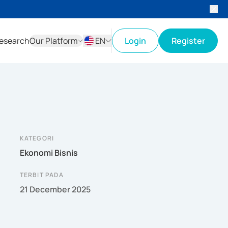
esearch
Our Platform
EN
Login
Register
ID
EN
KATEGORI
Ekonomi Bisnis
TERBIT PADA
21 December 2025