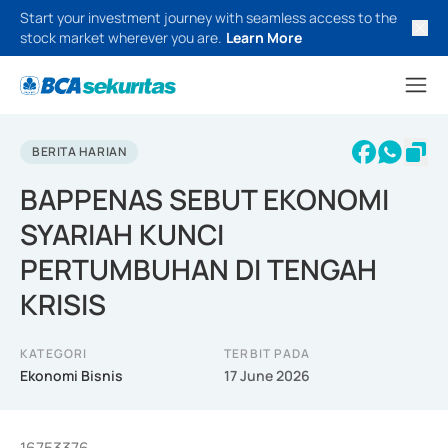
Start your investment journey with seamless access to the
stock market wherever you are.
Learn More
BERITA HARIAN
BAPPENAS SEBUT EKONOMI
SYARIAH KUNCI
PERTUMBUHAN DI TENGAH
KRISIS
KATEGORI
TERBIT PADA
Ekonomi Bisnis
17 June 2026