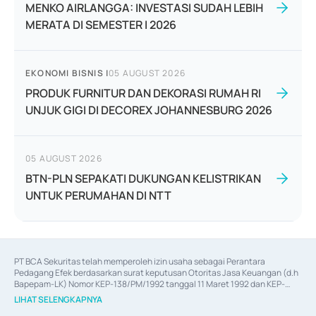
MENKO AIRLANGGA: INVESTASI SUDAH LEBIH
MERATA DI SEMESTER I 2026
EKONOMI BISNIS
|
05 AUGUST 2026
PRODUK FURNITUR DAN DEKORASI RUMAH RI
UNJUK GIGI DI DECOREX JOHANNESBURG 2026
05 AUGUST 2026
BTN-PLN SEPAKATI DUKUNGAN KELISTRIKAN
UNTUK PERUMAHAN DI NTT
PT BCA Sekuritas telah memperoleh izin usaha sebagai Perantara 
Pedagang Efek berdasarkan surat keputusan Otoritas Jasa Keuangan (d.h 
Bapepam-LK) Nomor KEP-138/PM/1992 tanggal 11 Maret 1992 dan KEP-
06/D.04/2014 tanggal 28 Februari 2014, izin usaha sebagai Penjamin Emisi 
LIHAT SELENGKAPNYA
Efek berdasarkan surat keputusan Otoritas Jasa Keuangan Nomor KEP-