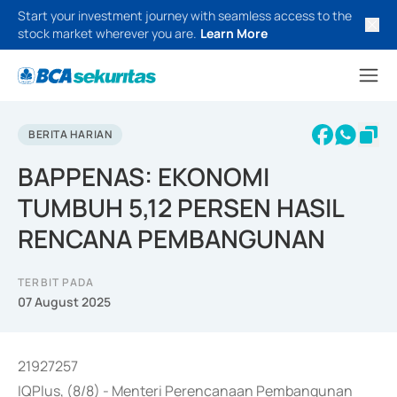
Start your investment journey with seamless access to the
stock market wherever you are.
Learn More
BERITA HARIAN
BAPPENAS: EKONOMI
TUMBUH 5,12 PERSEN HASIL
RENCANA PEMBANGUNAN
TERBIT PADA
07 August 2025
21927257
IQPlus, (8/8) - Menteri Perencanaan Pembangunan