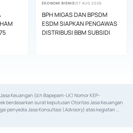
EKONOMI BISNIS
|
07 AUG 2026
A
BPH MIGAS DAN BPSDM
AHAM
ESDM SIAPKAN PENGAWAS
75
DISTRIBUSI BBM SUBSIDI
as Jasa Keuangan (d.h Bapepam-LK) Nomor KEP-
fek berdasarkan surat keputusan Otoritas Jasa Keuangan 
ai penyedia Jasa Konsultasi (
Advisory
) atas kegiatan 
anggal 3 Februari 2017, dan beberapa izin usaha lainnya 
iterbitkan pada tahun 2017 dan izin usaha lainnya dari 
at Berharga Komersial yang izinnya diterbitkan pada 