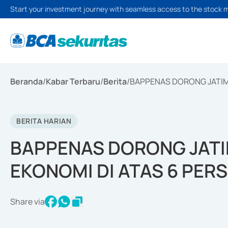
Start your investment journey with seamless access to the stock 
Beranda
/
Kabar Terbaru
/
Berita
/
BAPPENAS DORONG JATIM
BERITA HARIAN
BAPPENAS DORONG JAT
EKONOMI DI ATAS 6 PER
Share via