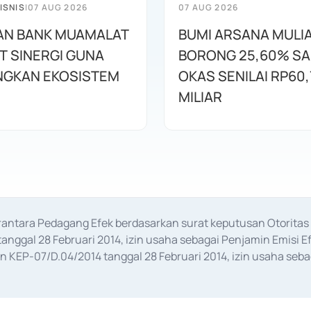
ISNIS
|
07 AUG 2026
07 AUG 2026
AN BANK MUAMALAT
BUMI ARSANA MULI
T SINERGI GUNA
BORONG 25,60% S
GKAN EKOSISTEM
OKAS SENILAI RP60,
MILIAR
erantara Pedagang Efek berdasarkan surat keputusan Otorit
anggal 28 Februari 2014, izin usaha sebagai Penjamin Emisi E
KEP-07/D.04/2014 tanggal 28 Februari 2014, izin usaha sebag
rat keputusan Otoritas Jasa Keuangan Nomor S-67/PM.21/2017 t
aan Transaksi Sertifikat Deposito di Pasar Uang yang izinnya d
ansaksi, serta Penatausahaan dan Penyelesaian Transaksi Sur