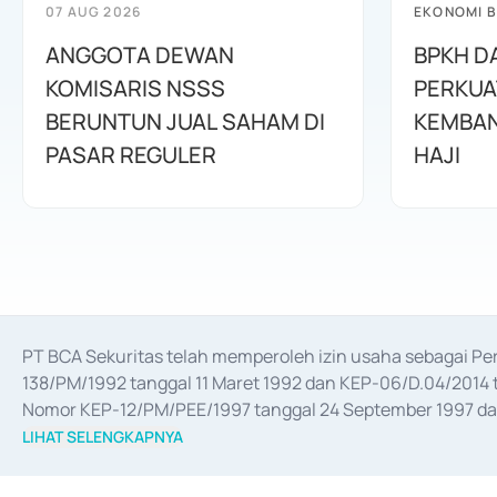
07 AUG 2026
EKONOMI B
ANGGOTA DEWAN
BPKH D
KOMISARIS NSSS
PERKUA
BERUNTUN JUAL SAHAM DI
KEMBAN
PASAR REGULER
HAJI
PT BCA Sekuritas telah memperoleh izin usaha sebagai P
138/PM/1992 tanggal 11 Maret 1992 dan KEP-06/D.04/2014 t
Nomor KEP-12/PM/PEE/1997 tanggal 24 September 1997 dan 
merger, akuisisi, divestasi, dan 
join venture
 berdasarkan su
LIHAT SELENGKAPNYA
dari Bank Indonesia antara lain sebagai Perantara Pelaksan
Bank Indonesia sebagai Lembaga Pendukung Penerbitan, Tr