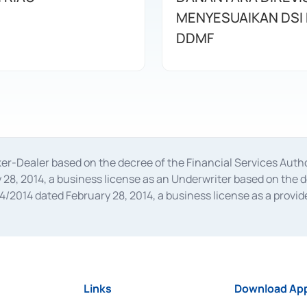
MENYESUAIKAN DSI
DDMF
oker-Dealer based on the decree of the Financial Services A
28, 2014, a business license as an Underwriter based on the 
014 dated February 28, 2014, a business license as a provider
 Financial Services Authority Number S-67/PM.21/2014 dated Fe
and joint ventures based on the decision letter of the Financ
 Bank Indonesia, among others as an Intermediary for the Impl
usiness licenses from Bank Indonesia as a Supporting Institut
e was issued in 2018.
Links
Download App