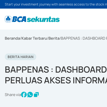
Start your investment journey with seamless access to the stock 
Beranda
/
Kabar Terbaru
/
Berita
/
BAPPENAS : DASHBOARD 
BERITA HARIAN
BAPPENAS : DASHBOARD
PERLUAS AKSES INFORM
Share via