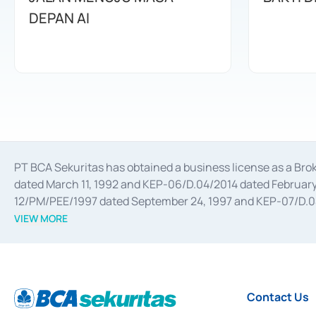
DEPAN AI
PT BCA Sekuritas has obtained a business license as a Br
dated March 11, 1992 and KEP-06/D.04/2014 dated February 
12/PM/PEE/1997 dated September 24, 1997 and KEP-07/D.04/2
divestments, and joint ventures based on the decree of the
VIEW MORE
Advisory Services for mergers, acquisitions, divestments, 
February 3, 2017, and several other business licenses from
Money Market whose license was issued in 2017 and other b
Settlement of Commercial Paper Transactions whose licens
Contact Us