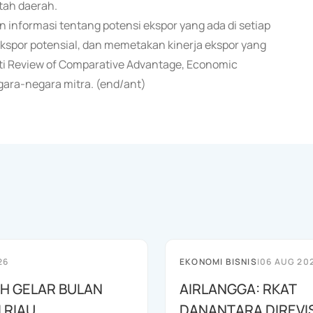
tah daerah.
 informasi tentang potensi ekspor yang ada di setiap
kspor potensial, dan memetakan kinerja ekspor yang
erti Review of Comparative Advantage, Economic
gara-negara mitra. (end/ant)
26
EKONOMI BISNIS
|
06 AUG 20
AH GELAR BULAN
AIRLANGGA: RKAT
I RIAU
DANANTARA DIREVIS