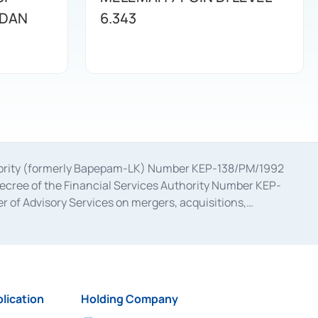
 DAN
6.343
uthority (formerly Bapepam-LK) Number KEP-138/PM/1992
decree of the Financial Services Authority Number KEP-
 of Advisory Services on mergers, acquisitions,
bruary 28, 2014, a business license as a provider of
ial Services Authority Number S-67/PM.21/2017 dated
ementation of Certificate of Deposit Transactions in the
ion for the Issuance, Transaction, and Administration and
lication
Holding Company