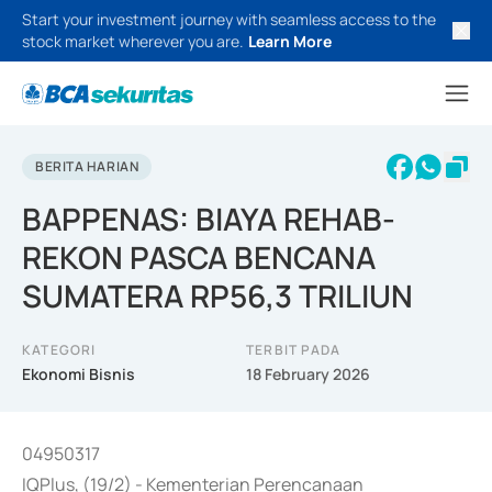
Start your investment journey with seamless access to the
stock market wherever you are.
Learn More
BERITA HARIAN
BAPPENAS: BIAYA REHAB-
REKON PASCA BENCANA
SUMATERA RP56,3 TRILIUN
KATEGORI
TERBIT PADA
Ekonomi Bisnis
18 February 2026
04950317
IQPlus, (19/2) - Kementerian Perencanaan