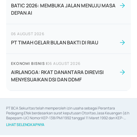
BATIC 2026: MEMBUKA JALAN MENUJU MASA
DEPAN AI
06 AUGUST 2026
PT TIMAH GELAR BULAN BAKTI DI RIAU
EKONOMI BISNIS
|
06 AUGUST 2026
AIRLANGGA: RKAT DANANTARA DIREVISI
MENYESUAIKAN DSI DAN DDMF
PT BCA Sekuritas telah memperoleh izin usaha sebagai Perantara 
Pedagang Efek berdasarkan surat keputusan Otoritas Jasa Keuangan (d.h 
Bapepam-LK) Nomor KEP-138/PM/1992 tanggal 11 Maret 1992 dan KEP-
06/D.04/2014 tanggal 28 Februari 2014, izin usaha sebagai Penjamin Emisi 
LIHAT SELENGKAPNYA
Efek berdasarkan surat keputusan Otoritas Jasa Keuangan Nomor KEP-
12/PM/PEE/1997 tanggal 24 September 1997 dan KEP-07/D.04/2014 