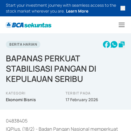
Start your investment journey with seamless access to the
stock market wherever you are.
Learn More
BERITA HARIAN
BAPANAS PERKUAT
STABILISASI PANGAN DI
KEPULAUAN SERIBU
KATEGORI
TERBIT PADA
Ekonomi Bisnis
17 February 2026
04838405
IQPlus, (18/2) - Badan Pangan Nasional memperkuat