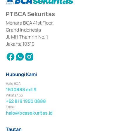
67/PM.21/2017 tanggal 3 Februari 2017, dan beberapa izin usaha lainnya 
dari Bank Indonesia antara lain sebagai Perantara Pelaksanaan Transaksi 
PT BCA Sekuritas
Sertifikat Deposito di Pasar Uang yang izinnya diterbitkan pada tahun 2017 
dan izin usaha lainnya dari Bank Indonesia sebagai Lembaga Pendukung 
Penerbitan, Transaksi, serta Penatausahaan dan Penyelesaian Transaksi 
Menara BCA 41st Floor,
Surat Berharga Komersial yang izinnya diterbitkan pada tahun 2018.
Grand Indonesia
Jl. MH Thamrin No. 1
Jakarta 10310
Hubungi Kami
Halo BCA
1500888 ext 9
WhatsApp
+62 819 1950 0888
Email
halo@bcasekuritas.id
Tautan