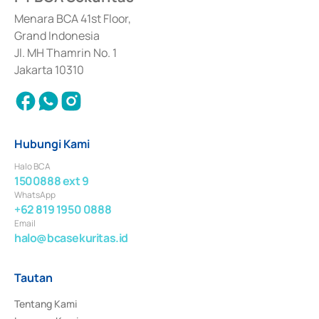
dan izin usaha lainnya dari Bank Indonesia sebagai Lembaga Pendukung 
Penerbitan, Transaksi, serta Penatausahaan dan Penyelesaian Transaksi 
Menara BCA 41st Floor,
Surat Berharga Komersial yang izinnya diterbitkan pada tahun 2018.
Grand Indonesia
Jl. MH Thamrin No. 1
Jakarta 10310
Hubungi Kami
Halo BCA
1500888 ext 9
WhatsApp
+62 819 1950 0888
Email
halo@bcasekuritas.id
Tautan
Tentang Kami