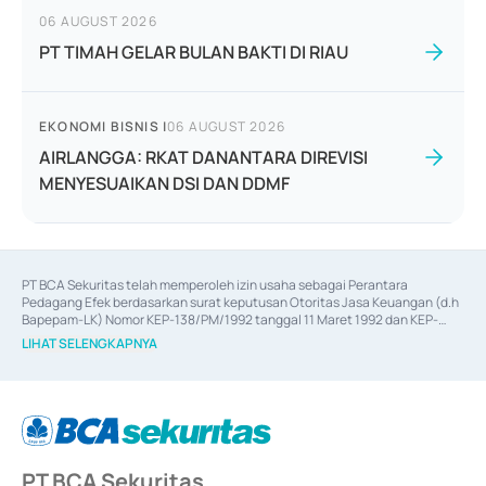
06 AUGUST 2026
PT TIMAH GELAR BULAN BAKTI DI RIAU
EKONOMI BISNIS
|
06 AUGUST 2026
AIRLANGGA: RKAT DANANTARA DIREVISI
MENYESUAIKAN DSI DAN DDMF
PT BCA Sekuritas telah memperoleh izin usaha sebagai Perantara 
Pedagang Efek berdasarkan surat keputusan Otoritas Jasa Keuangan (d.h 
Bapepam-LK) Nomor KEP-138/PM/1992 tanggal 11 Maret 1992 dan KEP-
06/D.04/2014 tanggal 28 Februari 2014, izin usaha sebagai Penjamin Emisi 
LIHAT SELENGKAPNYA
Efek berdasarkan surat keputusan Otoritas Jasa Keuangan Nomor KEP-
12/PM/PEE/1997 tanggal 24 September 1997 dan KEP-07/D.04/2014 
tanggal 28 Februari 2014, izin usaha sebagai penyedia Jasa Konsultasi 
(
Advisory
) atas kegiatan merger, akuisisi, divestasi, dan 
join venture
berdasarkan surat keputusan Otoritas Jasa Keuangan Nomor S-
67/PM.21/2017 tanggal 3 Februari 2017, dan beberapa izin usaha lainnya 
dari Bank Indonesia antara lain sebagai Perantara Pelaksanaan Transaksi 
PT BCA Sekuritas
Sertifikat Deposito di Pasar Uang yang izinnya diterbitkan pada tahun 2017 