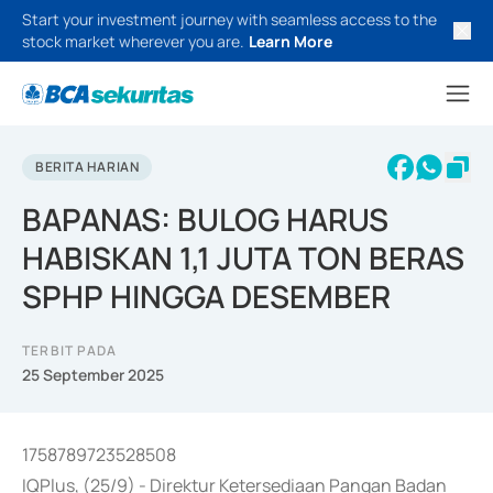
Start your investment journey with seamless access to the
stock market wherever you are.
Learn More
BERITA HARIAN
BAPANAS: BULOG HARUS
HABISKAN 1,1 JUTA TON BERAS
SPHP HINGGA DESEMBER
TERBIT PADA
25 September 2025
1758789723528508
IQPlus, (25/9) - Direktur Ketersediaan Pangan Badan