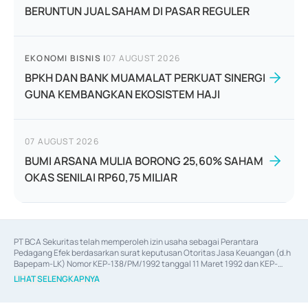
BERUNTUN JUAL SAHAM DI PASAR REGULER
EKONOMI BISNIS
|
07 AUGUST 2026
BPKH DAN BANK MUAMALAT PERKUAT SINERGI
GUNA KEMBANGKAN EKOSISTEM HAJI
07 AUGUST 2026
BUMI ARSANA MULIA BORONG 25,60% SAHAM
OKAS SENILAI RP60,75 MILIAR
PT BCA Sekuritas telah memperoleh izin usaha sebagai Perantara 
Pedagang Efek berdasarkan surat keputusan Otoritas Jasa Keuangan (d.h 
Bapepam-LK) Nomor KEP-138/PM/1992 tanggal 11 Maret 1992 dan KEP-
06/D.04/2014 tanggal 28 Februari 2014, izin usaha sebagai Penjamin Emisi 
LIHAT SELENGKAPNYA
Efek berdasarkan surat keputusan Otoritas Jasa Keuangan Nomor KEP-
12/PM/PEE/1997 tanggal 24 September 1997 dan KEP-07/D.04/2014 
tanggal 28 Februari 2014, izin usaha sebagai penyedia Jasa Konsultasi 