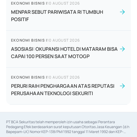
EKONOMI BISNIS
|
10 AUGUST 2026
MENPAR SEBUT PARIWISATA RI TUMBUH
POSITIF
EKONOMI BISNIS
|
10 AUGUST 2026
ASOSIASI: OKUPANSI HOTEL DI MATARAM BISA
CAPAI 100 PERSEN SAAT MOTOGP
EKONOMI BISNIS
|
10 AUGUST 2026
PERURI RAIH PENGHARGAAN ATAS REPUTASI
PERUSAHAAN TEKNOLOGI SEKURITI
PT BCA Sekuritas telah memperoleh izin usaha sebagai Perantara 
Pedagang Efek berdasarkan surat keputusan Otoritas Jasa Keuangan (d.h 
Bapepam-LK) Nomor KEP-138/PM/1992 tanggal 11 Maret 1992 dan KEP-
06/D.04/2014 tanggal 28 Februari 2014, izin usaha sebagai Penjamin Emisi 