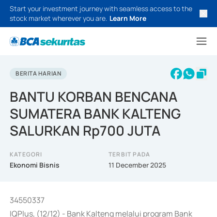
Start your investment journey with seamless access to the
stock market wherever you are.
Learn More
BERITA HARIAN
BANTU KORBAN BENCANA
SUMATERA BANK KALTENG
SALURKAN Rp700 JUTA
KATEGORI
TERBIT PADA
Ekonomi Bisnis
11 December 2025
34550337
IQPlus, (12/12) - Bank Kalteng melalui program Bank