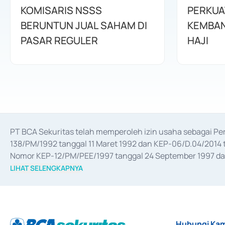
KOMISARIS NSSS
PERKUA
BERUNTUN JUAL SAHAM DI
KEMBAN
PASAR REGULER
HAJI
PT BCA Sekuritas telah memperoleh izin usaha sebagai P
138/PM/1992 tanggal 11 Maret 1992 dan KEP-06/D.04/2014 t
Nomor KEP-12/PM/PEE/1997 tanggal 24 September 1997 dan 
merger, akuisisi, divestasi, dan 
join venture
 berdasarkan su
LIHAT SELENGKAPNYA
dari Bank Indonesia antara lain sebagai Perantara Pelaksan
Bank Indonesia sebagai Lembaga Pendukung Penerbitan, Tr
tahun 2018.
Hubungi Kam