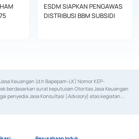
AHAM
ESDM SIAPKAN PENGAWAS
75
DISTRIBUSI BBM SUBSIDI
as Jasa Keuangan (d.h Bapepam-LK) Nomor KEP-
fek berdasarkan surat keputusan Otoritas Jasa Keuangan 
ai penyedia Jasa Konsultasi (
Advisory
) atas kegiatan 
anggal 3 Februari 2017, dan beberapa izin usaha lainnya 
iterbitkan pada tahun 2017 dan izin usaha lainnya dari 
at Berharga Komersial yang izinnya diterbitkan pada 
ikasi
Perusahaan Induk