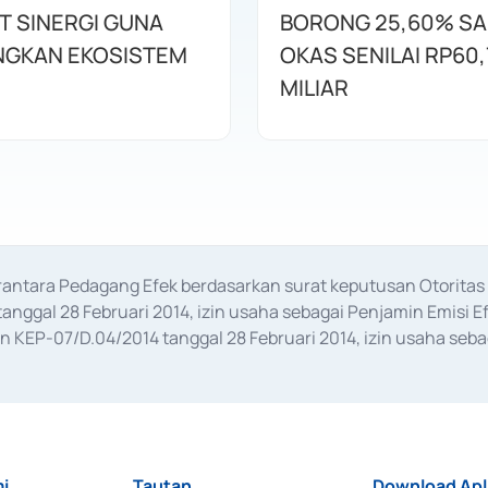
T SINERGI GUNA
BORONG 25,60% S
GKAN EKOSISTEM
OKAS SENILAI RP60,
MILIAR
erantara Pedagang Efek berdasarkan surat keputusan Otorit
anggal 28 Februari 2014, izin usaha sebagai Penjamin Emisi E
KEP-07/D.04/2014 tanggal 28 Februari 2014, izin usaha sebag
rat keputusan Otoritas Jasa Keuangan Nomor S-67/PM.21/2017 t
aan Transaksi Sertifikat Deposito di Pasar Uang yang izinnya d
ansaksi, serta Penatausahaan dan Penyelesaian Transaksi Sur
i
Tautan
Download Apl