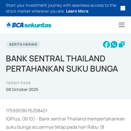
Start your investment journey with seamless access to the
stock market wherever you are.
Learn More
BERITA HARIAN
BANK SENTRAL THAILAND
PERTAHANKAN SUKU BUNGA
TERBIT PADA
08 October 2025
1759909676258451
IQPlus, (8/10) - Bank sentral Thailand mempertahankan
suku bunga acuannya tetap pada hari Rabu (8