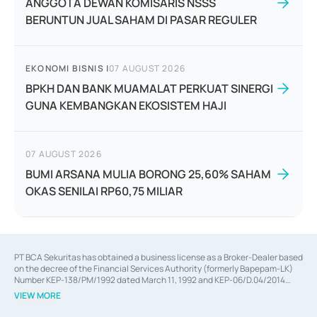
ANGGOTA DEWAN KOMISARIS NSSS
BERUNTUN JUAL SAHAM DI PASAR REGULER
EKONOMI BISNIS
|
07 AUGUST 2026
BPKH DAN BANK MUAMALAT PERKUAT SINERGI
GUNA KEMBANGKAN EKOSISTEM HAJI
07 AUGUST 2026
BUMI ARSANA MULIA BORONG 25,60% SAHAM
OKAS SENILAI RP60,75 MILIAR
PT BCA Sekuritas has obtained a business license as a Broker-Dealer based
on the decree of the Financial Services Authority (formerly Bapepam-LK)
Number KEP-138/PM/1992 dated March 11, 1992 and KEP-06/D.04/2014
dated February 28, 2014, a business license as an Underwriter based on the
VIEW MORE
decree of the Financial Services Authority Number KEP-12/PM/PEE/1997
dated September 24, 1997 and KEP-07/D.04/2014 dated February 28, 2014,