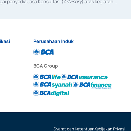
ai penyedia Jasa Konsultasi (
Advisory
) atas kegiatan 
anggal 3 Februari 2017, dan beberapa izin usaha lainnya 
iterbitkan pada tahun 2017 dan izin usaha lainnya dari 
at Berharga Komersial yang izinnya diterbitkan pada 
ikasi
Perusahaan Induk
BCA Group
Syarat dan Ketentuan
Kebijakan Privasi