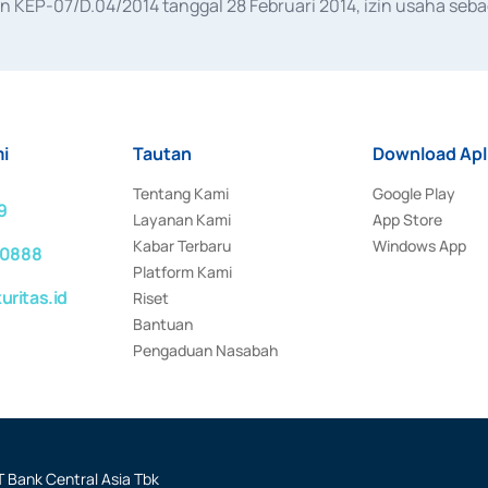
KEP-07/D.04/2014 tanggal 28 Februari 2014, izin usaha sebag
rat keputusan Otoritas Jasa Keuangan Nomor S-67/PM.21/2017 t
aan Transaksi Sertifikat Deposito di Pasar Uang yang izinnya d
ansaksi, serta Penatausahaan dan Penyelesaian Transaksi Sur
i
Tautan
Download Apl
Tentang Kami
Google Play
9
Layanan Kami
App Store
Kabar Terbaru
Windows App
 0888
Platform Kami
ritas.id
Riset
Bantuan
Pengaduan Nasabah
 Bank Central Asia Tbk