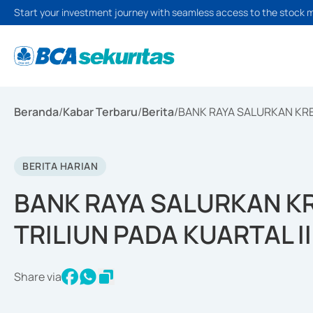
Start your investment journey with seamless access to the stock 
Beranda
/
Kabar Terbaru
/
Berita
/
BANK RAYA SALURKAN KRED
BERITA HARIAN
BANK RAYA SALURKAN KRE
TRILIUN PADA KUARTAL I
Share via