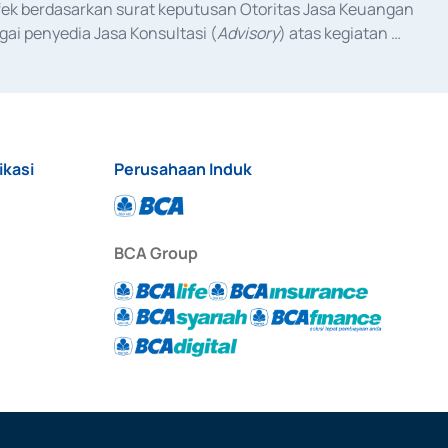
fek berdasarkan surat keputusan Otoritas Jasa Keuangan 
ai penyedia Jasa Konsultasi (
Advisory
) atas kegiatan 
anggal 3 Februari 2017, dan beberapa izin usaha lainnya 
iterbitkan pada tahun 2017 dan izin usaha lainnya dari 
at Berharga Komersial yang izinnya diterbitkan pada 
ikasi
Perusahaan Induk
BCA Group