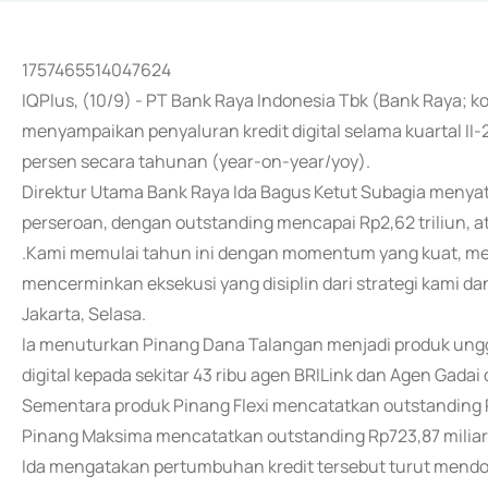
1757465514047624
IQPlus, (10/9) - PT Bank Raya Indonesia Tbk (Bank Raya; ko
menyampaikan penyaluran kredit digital selama kuartal II-
persen secara tahunan (year-on-year/yoy).
Direktur Utama Bank Raya Ida Bagus Ketut Subagia menyat
perseroan, dengan outstanding mencapai Rp2,62 triliun, at
.Kami memulai tahun ini dengan momentum yang kuat, menc
mencerminkan eksekusi yang disiplin dari strategi kami dan
Jakarta, Selasa.
Ia menuturkan Pinang Dana Talangan menjadi produk ungg
digital kepada sekitar 43 ribu agen BRILink dan Agen Gadai
Sementara produk Pinang Flexi mencatatkan outstanding Rp1
Pinang Maksima mencatatkan outstanding Rp723,87 miliar,
Ida mengatakan pertumbuhan kredit tersebut turut mendor