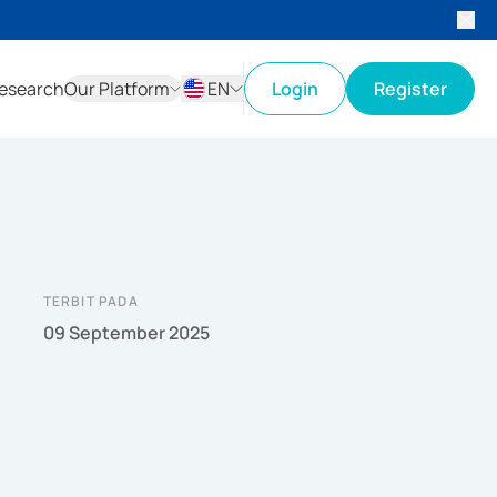
esearch
Our Platform
EN
Login
Register
ID
EN
TERBIT PADA
09 September 2025