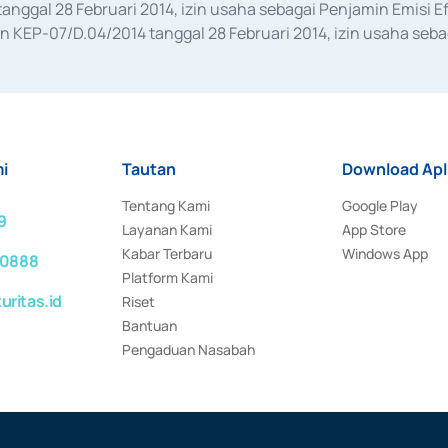
anggal 28 Februari 2014, izin usaha sebagai Penjamin Emisi E
KEP-07/D.04/2014 tanggal 28 Februari 2014, izin usaha sebag
rat keputusan Otoritas Jasa Keuangan Nomor S-67/PM.21/2017 t
aan Transaksi Sertifikat Deposito di Pasar Uang yang izinnya d
ansaksi, serta Penatausahaan dan Penyelesaian Transaksi Sur
i
Tautan
Download Apl
Tentang Kami
Google Play
9
Layanan Kami
App Store
Kabar Terbaru
Windows App
 0888
Platform Kami
ritas.id
Riset
Bantuan
Pengaduan Nasabah