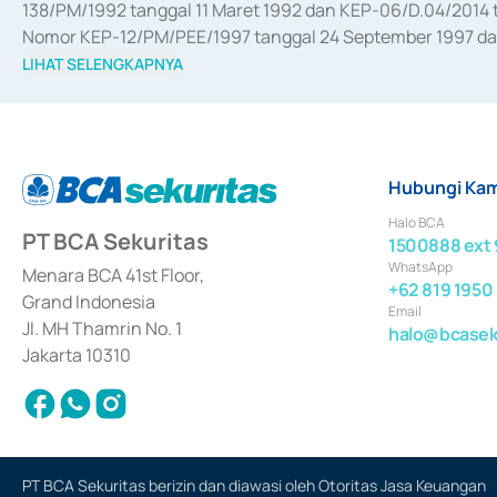
138/PM/1992 tanggal 11 Maret 1992 dan KEP-06/D.04/2014 t
Nomor KEP-12/PM/PEE/1997 tanggal 24 September 1997 dan 
merger, akuisisi, divestasi, dan 
join venture
 berdasarkan su
LIHAT SELENGKAPNYA
dari Bank Indonesia antara lain sebagai Perantara Pelaksan
Bank Indonesia sebagai Lembaga Pendukung Penerbitan, Tr
tahun 2018.
Hubungi Kam
Halo BCA
PT BCA Sekuritas
1500888 ext 
WhatsApp
Menara BCA 41st Floor,
+62 819 1950
Grand Indonesia
Email
Jl. MH Thamrin No. 1
halo@bcaseku
Jakarta 10310
PT BCA Sekuritas berizin dan diawasi oleh Otoritas Jasa Keuangan