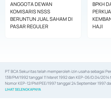
ANGGOTA DEWAN
BPKH D
KOMISARIS NSSS
PERKUA
BERUNTUN JUAL SAHAM DI
KEMBAN
PASAR REGULER
HAJI
PT BCA Sekuritas telah memperoleh izin usaha sebagai P
138/PM/1992 tanggal 11 Maret 1992 dan KEP-06/D.04/2014 t
Nomor KEP-12/PM/PEE/1997 tanggal 24 September 1997 dan 
merger, akuisisi, divestasi, dan 
join venture
 berdasarkan su
LIHAT SELENGKAPNYA
dari Bank Indonesia antara lain sebagai Perantara Pelaksan
Bank Indonesia sebagai Lembaga Pendukung Penerbitan, Tr
tahun 2018.