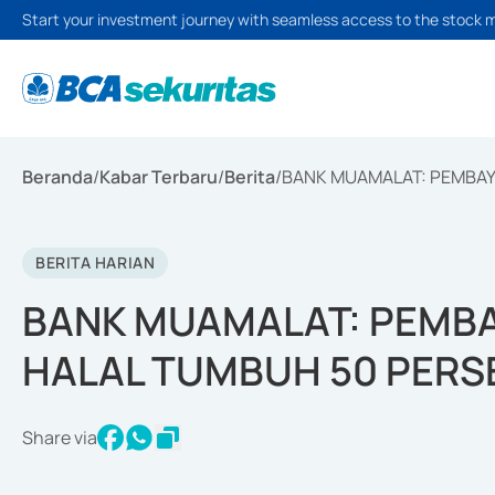
Start your investment journey with seamless access to the stock 
Beranda
/
Kabar Terbaru
/
Berita
/
BANK MUAMALAT: PEMBAY
BERITA HARIAN
BANK MUAMALAT: PEMBA
HALAL TUMBUH 50 PERS
Share via