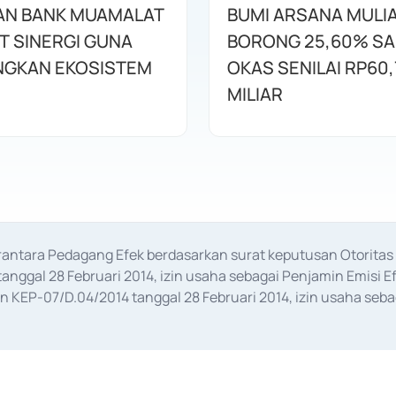
AN BANK MUAMALAT
BUMI ARSANA MULI
T SINERGI GUNA
BORONG 25,60% S
GKAN EKOSISTEM
OKAS SENILAI RP60,
MILIAR
erantara Pedagang Efek berdasarkan surat keputusan Otorit
anggal 28 Februari 2014, izin usaha sebagai Penjamin Emisi E
KEP-07/D.04/2014 tanggal 28 Februari 2014, izin usaha sebag
rat keputusan Otoritas Jasa Keuangan Nomor S-67/PM.21/2017 t
aan Transaksi Sertifikat Deposito di Pasar Uang yang izinnya d
ansaksi, serta Penatausahaan dan Penyelesaian Transaksi Sur