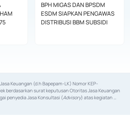
A
BPH MIGAS DAN BPSDM
AHAM
ESDM SIAPKAN PENGAWAS
75
DISTRIBUSI BBM SUBSIDI
as Jasa Keuangan (d.h Bapepam-LK) Nomor KEP-
fek berdasarkan surat keputusan Otoritas Jasa Keuangan 
ai penyedia Jasa Konsultasi (
Advisory
) atas kegiatan 
anggal 3 Februari 2017, dan beberapa izin usaha lainnya 
iterbitkan pada tahun 2017 dan izin usaha lainnya dari 
at Berharga Komersial yang izinnya diterbitkan pada 