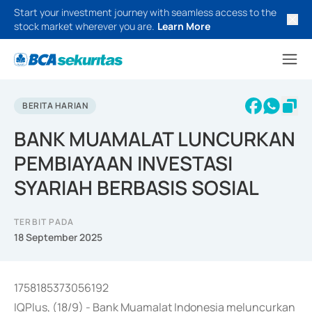
Start your investment journey with seamless access to the
stock market wherever you are.
Learn More
BERITA HARIAN
BANK MUAMALAT LUNCURKAN
PEMBIAYAAN INVESTASI
SYARIAH BERBASIS SOSIAL
TERBIT PADA
18 September 2025
1758185373056192
IQPlus, (18/9) - Bank Muamalat Indonesia meluncurkan