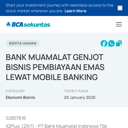
Start your investment journey with seamless access to the
stock market wherever you are.
Learn More
BERITA HARIAN
BANK MUAMALAT GENJOT
BISNIS PEMBIAYAAN EMAS
LEWAT MOBILE BANKING
KATEGORI
TERBIT PADA
Ekonomi Bisnis
29 January 2026
02857616
IQPlus, (29/1) - PT Bank Muamalat Indonesia Tbk