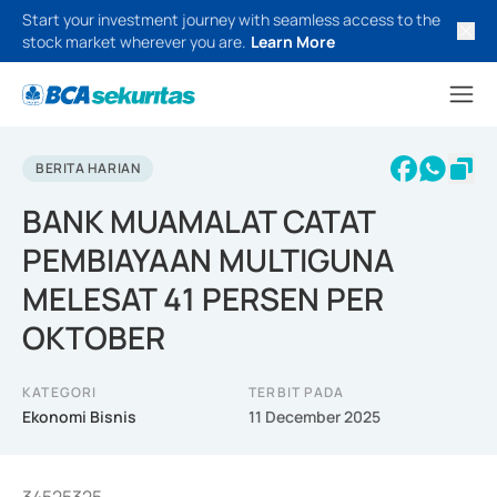
Start your investment journey with seamless access to the
stock market wherever you are.
Learn More
BERITA HARIAN
BANK MUAMALAT CATAT
PEMBIAYAAN MULTIGUNA
MELESAT 41 PERSEN PER
OKTOBER
KATEGORI
TERBIT PADA
Ekonomi Bisnis
11 December 2025