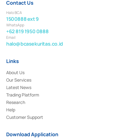
Contact Us
Halo BCA
1500888 ext 9
WhatsApp
+62 819 1950 0888
Email
halo@bcasekuritas.co.id
Links
About Us
Our Services
Latest News
Trading Platform
Research
Help
Customer Support
Download Application