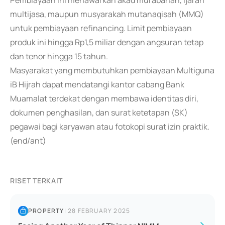
Pembiayaan ini menawarkan akad murabahah, ijarah
multijasa, maupun musyarakah mutanaqisah (MMQ)
untuk pembiayaan refinancing. Limit pembiayaan
produk ini hingga Rp1,5 miliar dengan angsuran tetap
dan tenor hingga 15 tahun.
Masyarakat yang membutuhkan pembiayaan Multiguna
iB Hijrah dapat mendatangi kantor cabang Bank
Muamalat terdekat dengan membawa identitas diri,
dokumen penghasilan, dan surat ketetapan (SK)
pegawai bagi karyawan atau fotokopi surat izin praktik.
(end/ant)
RISET TERKAIT
PROPERTY
|
28 FEBRUARY 2025