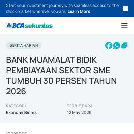
Start your investment journey with seamless access to the
stock market wherever you are.
Learn More
BERITA HARIAN
BANK MUAMALAT BIDIK
PEMBIAYAAN SEKTOR SME
TUMBUH 30 PERSEN TAHUN
2026
KATEGORI
TERBIT PADA
Ekonomi Bisnis
12 May 2026