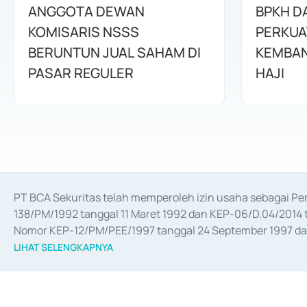
ANGGOTA DEWAN
BPKH D
KOMISARIS NSSS
PERKUA
BERUNTUN JUAL SAHAM DI
KEMBAN
PASAR REGULER
HAJI
PT BCA Sekuritas telah memperoleh izin usaha sebagai P
138/PM/1992 tanggal 11 Maret 1992 dan KEP-06/D.04/2014 t
Nomor KEP-12/PM/PEE/1997 tanggal 24 September 1997 dan 
merger, akuisisi, divestasi, dan 
join venture
 berdasarkan su
LIHAT SELENGKAPNYA
dari Bank Indonesia antara lain sebagai Perantara Pelaksan
Bank Indonesia sebagai Lembaga Pendukung Penerbitan, Tr
tahun 2018.