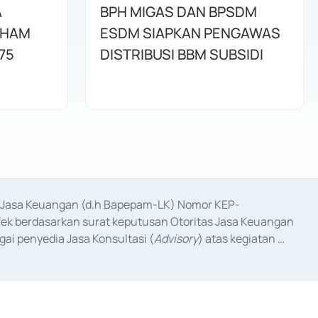
A
BPH MIGAS DAN BPSDM
AHAM
ESDM SIAPKAN PENGAWAS
75
DISTRIBUSI BBM SUBSIDI
as Jasa Keuangan (d.h Bapepam-LK) Nomor KEP-
fek berdasarkan surat keputusan Otoritas Jasa Keuangan 
ai penyedia Jasa Konsultasi (
Advisory
) atas kegiatan 
anggal 3 Februari 2017, dan beberapa izin usaha lainnya 
iterbitkan pada tahun 2017 dan izin usaha lainnya dari 
at Berharga Komersial yang izinnya diterbitkan pada 