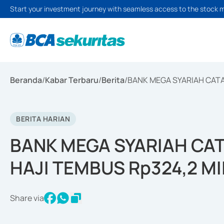
Start your investment journey with seamless access to the stock 
Beranda
/
Kabar Terbaru
/
Berita
/
BANK MEGA SYARIAH CATA
BERITA HARIAN
BANK MEGA SYARIAH CA
HAJI TEMBUS Rp324,2 MI
Share via