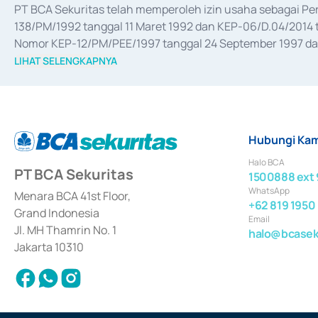
PT BCA Sekuritas telah memperoleh izin usaha sebagai P
138/PM/1992 tanggal 11 Maret 1992 dan KEP-06/D.04/2014 t
Nomor KEP-12/PM/PEE/1997 tanggal 24 September 1997 dan 
merger, akuisisi, divestasi, dan 
join venture
 berdasarkan su
LIHAT SELENGKAPNYA
dari Bank Indonesia antara lain sebagai Perantara Pelaksan
Bank Indonesia sebagai Lembaga Pendukung Penerbitan, Tr
tahun 2018.
Hubungi Kam
Halo BCA
PT BCA Sekuritas
1500888 ext 
WhatsApp
Menara BCA 41st Floor,
+62 819 1950
Grand Indonesia
Email
Jl. MH Thamrin No. 1
halo@bcaseku
Jakarta 10310