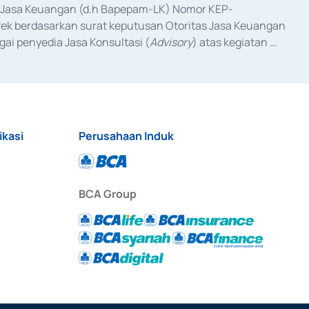
as Jasa Keuangan (d.h Bapepam-LK) Nomor KEP-
fek berdasarkan surat keputusan Otoritas Jasa Keuangan 
ai penyedia Jasa Konsultasi (
Advisory
) atas kegiatan 
anggal 3 Februari 2017, dan beberapa izin usaha lainnya 
iterbitkan pada tahun 2017 dan izin usaha lainnya dari 
at Berharga Komersial yang izinnya diterbitkan pada 
ikasi
Perusahaan Induk
BCA Group