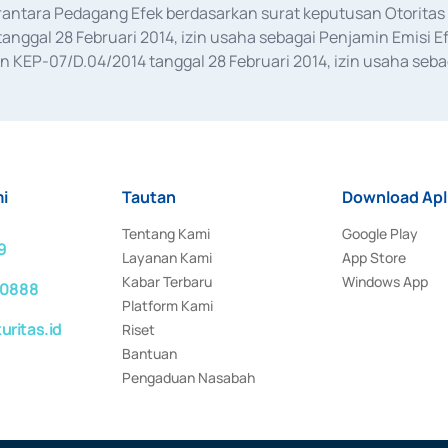
erantara Pedagang Efek berdasarkan surat keputusan Otorit
anggal 28 Februari 2014, izin usaha sebagai Penjamin Emisi E
KEP-07/D.04/2014 tanggal 28 Februari 2014, izin usaha sebag
rat keputusan Otoritas Jasa Keuangan Nomor S-67/PM.21/2017 t
aan Transaksi Sertifikat Deposito di Pasar Uang yang izinnya d
ansaksi, serta Penatausahaan dan Penyelesaian Transaksi Sur
i
Tautan
Download Apl
Tentang Kami
Google Play
9
Layanan Kami
App Store
Kabar Terbaru
Windows App
 0888
Platform Kami
ritas.id
Riset
Bantuan
Pengaduan Nasabah