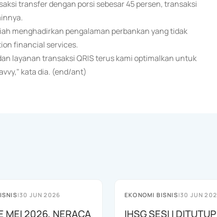
si transfer dengan porsi sebesar 45 persen, transaksi
ainnya.
yariah menghadirkan pengalaman perbankan yang tidak
on financial services.
, dan layanan transaksi QRIS terus kami optimalkan untuk
vy," kata dia. (end/ant)
ISNIS
|
30 JUN 2026
EKONOMI BISNIS
|
30 JUN 20
E MEI 2026, NERACA
IHSG SESI I DITUTUP