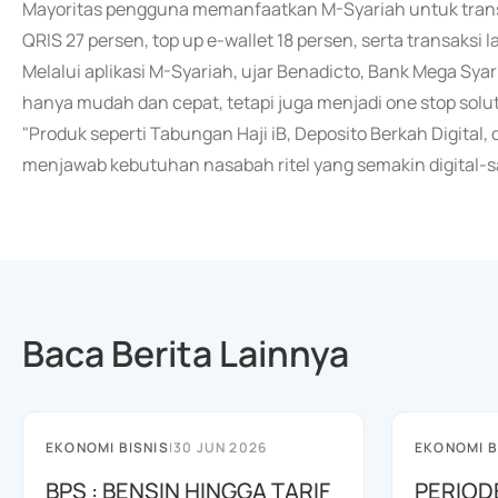
Mayoritas pengguna memanfaatkan M-Syariah untuk transak
QRIS 27 persen, top up e-wallet 18 persen, serta transaksi l
Melalui aplikasi M-Syariah, ujar Benadicto, Bank Mega S
hanya mudah dan cepat, tetapi juga menjadi one stop soluti
"Produk seperti Tabungan Haji iB, Deposito Berkah Digital
menjawab kebutuhan nasabah ritel yang semakin digital-sav
Baca Berita Lainnya
EKONOMI BISNIS
|
30 JUN 2026
EKONOMI B
BPS : BENSIN HINGGA TARIF
PERIOD