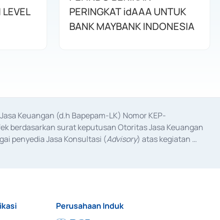
 LEVEL
PERINGKAT idAAA UNTUK
BANK MAYBANK INDONESIA
as Jasa Keuangan (d.h Bapepam-LK) Nomor KEP-
fek berdasarkan surat keputusan Otoritas Jasa Keuangan 
ai penyedia Jasa Konsultasi (
Advisory
) atas kegiatan 
anggal 3 Februari 2017, dan beberapa izin usaha lainnya 
iterbitkan pada tahun 2017 dan izin usaha lainnya dari 
at Berharga Komersial yang izinnya diterbitkan pada 
ikasi
Perusahaan Induk