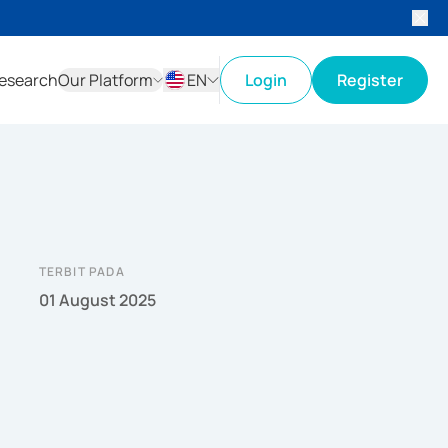
esearch
Our Platform
EN
Login
Register
ID
EN
TERBIT PADA
01 August 2025