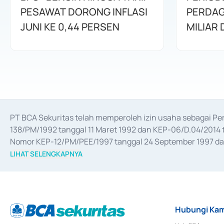
PESAWAT DORONG INFLASI
PERDAG
JUNI KE 0,44 PERSEN
MILIAR
PT BCA Sekuritas telah memperoleh izin usaha sebagai P
138/PM/1992 tanggal 11 Maret 1992 dan KEP-06/D.04/2014 t
Nomor KEP-12/PM/PEE/1997 tanggal 24 September 1997 dan 
merger, akuisisi, divestasi, dan 
join venture
 berdasarkan su
LIHAT SELENGKAPNYA
dari Bank Indonesia antara lain sebagai Perantara Pelaksan
Bank Indonesia sebagai Lembaga Pendukung Penerbitan, Tr
tahun 2018.
Hubungi Kam