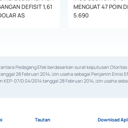
ANGAN DEFISIT 1,61
MENGUAT 47 POIN DI
 DOLAR AS
5.690
erantara Pedagang Efek berdasarkan surat keputusan Otorit
anggal 28 Februari 2014, izin usaha sebagai Penjamin Emisi E
KEP-07/D.04/2014 tanggal 28 Februari 2014, izin usaha sebag
rat keputusan Otoritas Jasa Keuangan Nomor S-67/PM.21/2017 t
aan Transaksi Sertifikat Deposito di Pasar Uang yang izinnya d
ansaksi, serta Penatausahaan dan Penyelesaian Transaksi Sur
i
Tautan
Download Apl