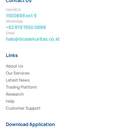
Contact Us
Halo BCA
1500888 ext 9
WhatsApp
+62 819 1950 0888
Email
halo@bcasekuritas.co.id
Links
About Us
Our Services
Latest News
Trading Platform
Research
Help
Customer Support
Download Application