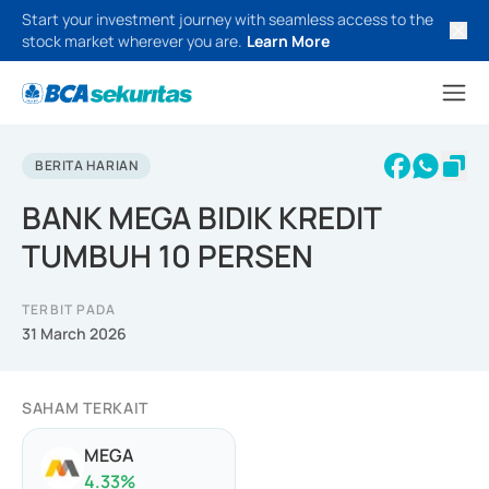
Start your investment journey with seamless access to the
stock market wherever you are.
Learn More
BERITA HARIAN
BANK MEGA BIDIK KREDIT
TUMBUH 10 PERSEN
TERBIT PADA
31 March 2026
SAHAM TERKAIT
MEGA
4.33
%