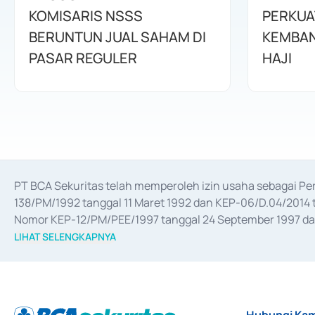
KOMISARIS NSSS
PERKUA
BERUNTUN JUAL SAHAM DI
KEMBAN
PASAR REGULER
HAJI
PT BCA Sekuritas telah memperoleh izin usaha sebagai P
138/PM/1992 tanggal 11 Maret 1992 dan KEP-06/D.04/2014 t
Nomor KEP-12/PM/PEE/1997 tanggal 24 September 1997 dan 
merger, akuisisi, divestasi, dan 
join venture
 berdasarkan su
LIHAT SELENGKAPNYA
dari Bank Indonesia antara lain sebagai Perantara Pelaksan
Bank Indonesia sebagai Lembaga Pendukung Penerbitan, Tr
tahun 2018.