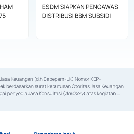
AHAM
ESDM SIAPKAN PENGAWAS
75
DISTRIBUSI BBM SUBSIDI
as Jasa Keuangan (d.h Bapepam-LK) Nomor KEP-
fek berdasarkan surat keputusan Otoritas Jasa Keuangan 
ai penyedia Jasa Konsultasi (
Advisory
) atas kegiatan 
anggal 3 Februari 2017, dan beberapa izin usaha lainnya 
iterbitkan pada tahun 2017 dan izin usaha lainnya dari 
at Berharga Komersial yang izinnya diterbitkan pada 