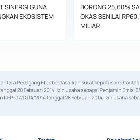
T SINERGI GUNA
BORONG 25,60% S
GKAN EKOSISTEM
OKAS SENILAI RP60,
MILIAR
erantara Pedagang Efek berdasarkan surat keputusan Otorit
anggal 28 Februari 2014, izin usaha sebagai Penjamin Emisi E
KEP-07/D.04/2014 tanggal 28 Februari 2014, izin usaha sebag
rat keputusan Otoritas Jasa Keuangan Nomor S-67/PM.21/2017 t
aan Transaksi Sertifikat Deposito di Pasar Uang yang izinnya d
ansaksi, serta Penatausahaan dan Penyelesaian Transaksi Sur