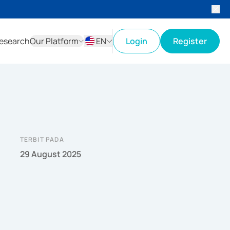
esearch
Our Platform
EN
Login
Register
ID
EN
TERBIT PADA
29 August 2025