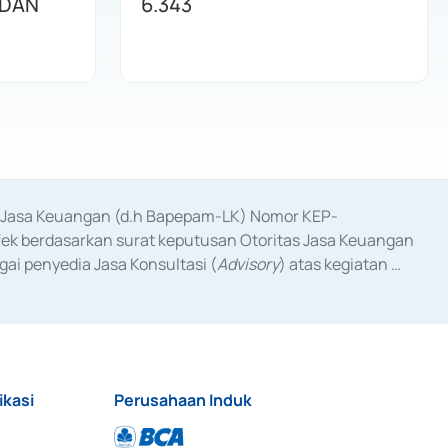
 DAN
6.343
as Jasa Keuangan (d.h Bapepam-LK) Nomor KEP-
fek berdasarkan surat keputusan Otoritas Jasa Keuangan 
ai penyedia Jasa Konsultasi (
Advisory
) atas kegiatan 
anggal 3 Februari 2017, dan beberapa izin usaha lainnya 
iterbitkan pada tahun 2017 dan izin usaha lainnya dari 
at Berharga Komersial yang izinnya diterbitkan pada 
ikasi
Perusahaan Induk