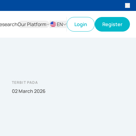
esearch
Our Platform
EN
Login
Register
ID
EN
TERBIT PADA
02 March 2026