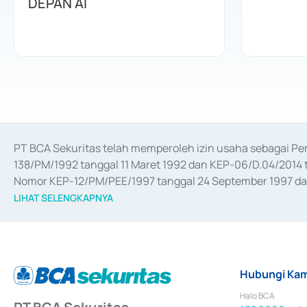
DEPAN AI
PT BCA Sekuritas telah memperoleh izin usaha sebagai P
138/PM/1992 tanggal 11 Maret 1992 dan KEP-06/D.04/2014 t
Nomor KEP-12/PM/PEE/1997 tanggal 24 September 1997 dan 
merger, akuisisi, divestasi, dan 
join venture
 berdasarkan su
LIHAT SELENGKAPNYA
dari Bank Indonesia antara lain sebagai Perantara Pelaksan
Bank Indonesia sebagai Lembaga Pendukung Penerbitan, Tr
tahun 2018.
Hubungi Kam
Halo BCA