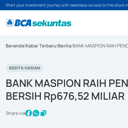
Start your investment journey with seamless access to the stock 
Beranda
/
Kabar Terbaru
/
Berita
/
BANK MASPION RAIH PEND
BERITA HARIAN
BANK MASPION RAIH PE
BERSIH Rp676,52 MILIAR
Share via