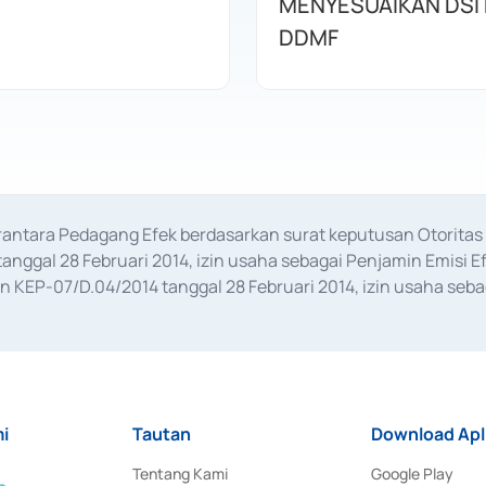
MENYESUAIKAN DSI
DDMF
erantara Pedagang Efek berdasarkan surat keputusan Otorit
anggal 28 Februari 2014, izin usaha sebagai Penjamin Emisi E
KEP-07/D.04/2014 tanggal 28 Februari 2014, izin usaha sebag
rat keputusan Otoritas Jasa Keuangan Nomor S-67/PM.21/2017 t
aan Transaksi Sertifikat Deposito di Pasar Uang yang izinnya d
ansaksi, serta Penatausahaan dan Penyelesaian Transaksi Sur
i
Tautan
Download Apl
Tentang Kami
Google Play