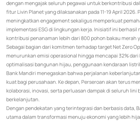
dengan mengajak seluruh pegawai untuk berkontribusi da
fitur Livin Planet yang dilaksanakan pada 11-19 April 2026
meningkatkan engagement sekaligus memperkuat pemaham
implementasi ESG di lingkungan kerja. Inisiatif ini berhasil
kontribusi penanaman lebih dari 800 pohon bakau merah y
Sebagai bagian dari komitmen terhadap target Net Zero Op
menurunkan emisi operasional hingga mencapai 32% dari bas
optimalisasi bangunan hijau, penggunaan kendaraan listri
Bank Mandiri menegaskan bahwa perjalanan keberlanjutan 
kuat bagi perusahaan. Ke depan, Perseroan akan terus me
kolaborasi, inovasi, serta perluasan dampak di seluruh lin
berkelanjutan.
Dengan pendekatan yang terintegrasi dan berbasis data, 
utama dalam transformasi menuju ekonomi yang lebih hijau,