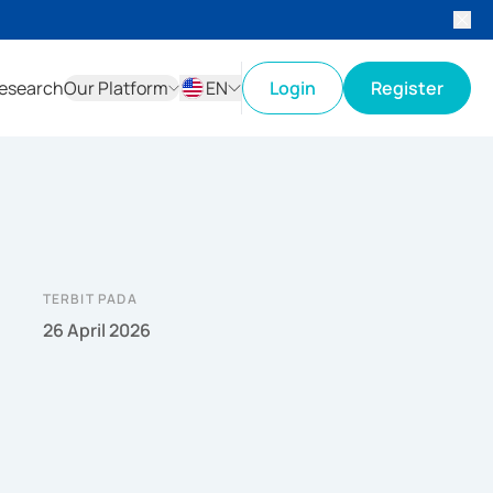
esearch
Our Platform
EN
Login
Register
ID
EN
TERBIT PADA
26 April 2026