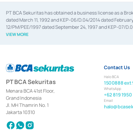
PT BCA Sekuritas has obtained a business license as a Br
dated March 11, 1992 and KEP-06/D.04/2014 dated February 
12/PM/PEE/1997 dated September 24, 1997 and KEP-07/D.04/2
divestments, and joint ventures based on the decree of the
VIEW MORE
Advisory Services for mergers, acquisitions, divestments, 
February 3, 2017, and several other business licenses from
Money Market whose license was issued in 2017 and other b
Settlement of Commercial Paper Transactions whose licens
Contact Us
Halo BCA
PT BCA Sekuritas
1500888 ext 
WhatsApp
Menara BCA 41st Floor,
+62 819 1950
Grand Indonesia
Email
Jl. MH Thamrin No. 1
halo@bcaseku
Jakarta 10310