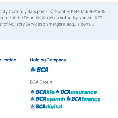
uthority (formerly Bapepam-LK) Number KEP-138/PM/1992
decree of the Financial Services Authority Number KEP-
 of Advisory Services on mergers, acquisitions,
bruary 28, 2014, a business license as a provider of
ial Services Authority Number S-67/PM.21/2017 dated
ementation of Certificate of Deposit Transactions in the
ion for the Issuance, Transaction, and Administration and
lication
Holding Company
BCA Group