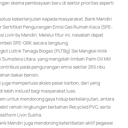
gan skema pembiayaan baru di sektor prioritas seperti
solusi keberlanjutan kepada masyarakat. Bank Mandiri
ur Sertifikat Pengurangan Emisi Gas Rumah Kaca (SPE-
i Livin by Mandiri. Melalui fitur ini, nasabah dapat
membeli SPE-GRK secara langsung.
kit Listrik Tenaga Biogas (PLTBg) Sei Mangkei milik
 Sumatera Utara, yang mengolah limbah Palm Oil Mill
kontribusi pada pengurangan emisi sekitar 265 ribu
bahan bakar bensin.
ni juga memperluas akses pasar karbon, dari yang
lebih inklusif bagi masyarakat luas.
gram untuk mendorong gaya hidup berkelanjutan, antara
u debit ramah lingkungan berbahan Recycled PVC, serta
platform Livin Sukha.
Bank Mandiri juga mendorong keterlibatan aktif pegawai