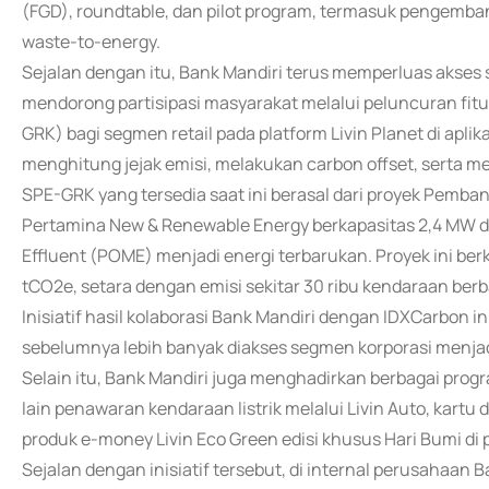
(FGD), roundtable, dan pilot program, termasuk pengemban
waste-to-energy.
Sejalan dengan itu, Bank Mandiri terus memperluas akses 
mendorong partisipasi masyarakat melalui peluncuran fit
GRK) bagi segmen retail pada platform Livin Planet di aplikas
menghitung jejak emisi, melakukan carbon offset, serta 
SPE-GRK yang tersedia saat ini berasal dari proyek Pembang
Pertamina New & Renewable Energy berkapasitas 2,4 MW di
Effluent (POME) menjadi energi terbarukan. Proyek ini ber
tCO2e, setara dengan emisi sekitar 30 ribu kendaraan ber
Inisiatif hasil kolaborasi Bank Mandiri dengan IDXCarbon i
sebelumnya lebih banyak diakses segmen korporasi menjadi 
Selain itu, Bank Mandiri juga menghadirkan berbagai pro
lain penawaran kendaraan listrik melalui Livin Auto, kart
produk e-money Livin Eco Green edisi khusus Hari Bumi di 
Sejalan dengan inisiatif tersebut, di internal perusahaan 