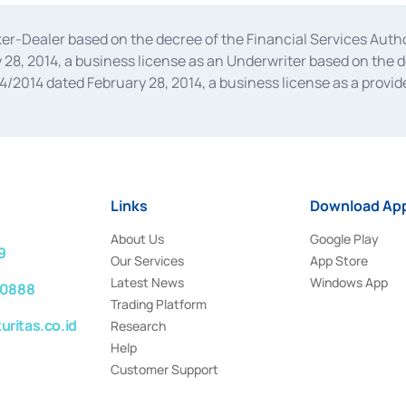
oker-Dealer based on the decree of the Financial Services A
28, 2014, a business license as an Underwriter based on the 
014 dated February 28, 2014, a business license as a provider
 Financial Services Authority Number S-67/PM.21/2014 dated Fe
and joint ventures based on the decision letter of the Financ
 Bank Indonesia, among others as an Intermediary for the Impl
usiness licenses from Bank Indonesia as a Supporting Institut
e was issued in 2018.
Links
Download App
About Us
Google Play
9
Our Services
App Store
Latest News
Windows App
 0888
Trading Platform
ritas.co.id
Research
Help
Customer Support