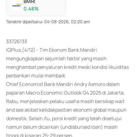
BMRI
0.48
%
Terakhir diperbarui
:
04-08-2026, 02:20:am
33726133
IQPlus,(4/12) - Tim Ekonom Bank Mandiri
mengungkapkan sejumlah faktor yang masih
menghambat penyaluran kredit meski kondisi likuiditas
perbankan mulai membaik.
Chief Economist Bank Mandiri Andry Asmoro dalam
paparan Macro Economic Outlook Q4 2025 di Jakarta,
Rabu, menjelaskan pelaku usaha masih bersikap wait
and see akibat ketidakpastian ekonomi global maupun
domestik. Selain itu, porsi kredit yang telah disetujui
namun belum dicairkan (undisbursed loan) masih
tinggi di kisaran 25-29 persen.