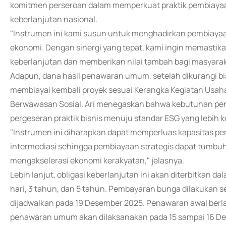
komitmen perseroan dalam memperkuat praktik pembiayaan
keberlanjutan nasional.
"Instrumen ini kami susun untuk menghadirkan pembiaya
ekonomi. Dengan sinergi yang tepat, kami ingin memasti
keberlanjutan dan memberikan nilai tambah bagi masyarakat
Adapun, dana hasil penawaran umum, setelah dikurangi bi
membiayai kembali proyek sesuai Kerangka Kegiatan Usa
Berwawasan Sosial. Ari menegaskan bahwa kebutuhan pen
pergeseran praktik bisnis menuju standar ESG yang lebih k
"Instrumen ini diharapkan dapat memperluas kapasitas pem
intermediasi sehingga pembiayaan strategis dapat tumbuh le
mengakselerasi ekonomi kerakyatan," jelasnya.
Lebih lanjut, obligasi keberlanjutan ini akan diterbitkan d
hari, 3 tahun, dan 5 tahun. Pembayaran bunga dilakukan set
dijadwalkan pada 19 Desember 2025. Penawaran awal ber
penawaran umum akan dilaksanakan pada 15 sampai 16 Des