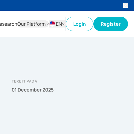
esearch
Our Platform
EN
Login
Register
ID
EN
TERBIT PADA
01 December 2025