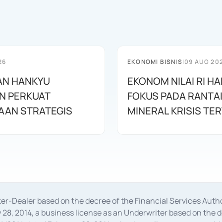
26
EKONOMI BISNIS
|
09 AUG 20
AN HANKYU
EKONOM NILAI RI H
N PERKUAT
FOKUS PADA RANTAI 
AAN STRATEGIS
MINERAL KRISIS TE
oker-Dealer based on the decree of the Financial Services A
28, 2014, a business license as an Underwriter based on the 