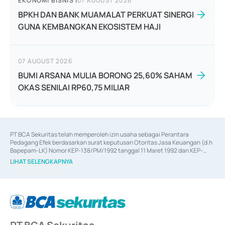
EKONOMI BISNIS
|
07 AUGUST 2026
BPKH DAN BANK MUAMALAT PERKUAT SINERGI
GUNA KEMBANGKAN EKOSISTEM HAJI
07 AUGUST 2026
BUMI ARSANA MULIA BORONG 25,60% SAHAM
OKAS SENILAI RP60,75 MILIAR
PT BCA Sekuritas telah memperoleh izin usaha sebagai Perantara 
Pedagang Efek berdasarkan surat keputusan Otoritas Jasa Keuangan (d.h 
Bapepam-LK) Nomor KEP-138/PM/1992 tanggal 11 Maret 1992 dan KEP-
06/D.04/2014 tanggal 28 Februari 2014, izin usaha sebagai Penjamin Emisi 
LIHAT SELENGKAPNYA
Efek berdasarkan surat keputusan Otoritas Jasa Keuangan Nomor KEP-
12/PM/PEE/1997 tanggal 24 September 1997 dan KEP-07/D.04/2014 
tanggal 28 Februari 2014, izin usaha sebagai penyedia Jasa Konsultasi 
(
Advisory
) atas kegiatan merger, akuisisi, divestasi, dan 
join venture
berdasarkan surat keputusan Otoritas Jasa Keuangan Nomor S-
67/PM.21/2017 tanggal 3 Februari 2017, dan beberapa izin usaha lainnya 
dari Bank Indonesia antara lain sebagai Perantara Pelaksanaan Transaksi 
Sertifikat Deposito di Pasar Uang yang izinnya diterbitkan pada tahun 2017 