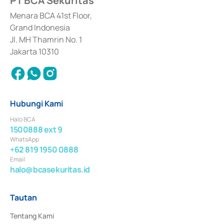
PT BCA Sekuritas
dan izin usaha lainnya dari Bank Indonesia sebagai Lembaga Pendukung 
Penerbitan, Transaksi, serta Penatausahaan dan Penyelesaian Transaksi 
Menara BCA 41st Floor,
Surat Berharga Komersial yang izinnya diterbitkan pada tahun 2018.
Grand Indonesia
Jl. MH Thamrin No. 1
Jakarta 10310
Hubungi Kami
Halo BCA
1500888 ext 9
WhatsApp
+62 819 1950 0888
Email
halo@bcasekuritas.id
Tautan
Tentang Kami