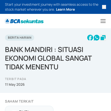
Start your investment journey with seamless access to the
stock market wherever you are.
Learn More
BERITA HARIAN
BANK MANDIRI : SITUASI
EKONOMI GLOBAL SANGAT
TIDAK MENENTU
TERBIT PADA
11 May 2026
SAHAM TERKAIT