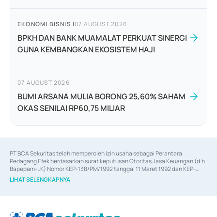
EKONOMI BISNIS
|
07 AUGUST 2026
BPKH DAN BANK MUAMALAT PERKUAT SINERGI
GUNA KEMBANGKAN EKOSISTEM HAJI
07 AUGUST 2026
BUMI ARSANA MULIA BORONG 25,60% SAHAM
OKAS SENILAI RP60,75 MILIAR
PT BCA Sekuritas telah memperoleh izin usaha sebagai Perantara 
Pedagang Efek berdasarkan surat keputusan Otoritas Jasa Keuangan (d.h 
Bapepam-LK) Nomor KEP-138/PM/1992 tanggal 11 Maret 1992 dan KEP-
06/D.04/2014 tanggal 28 Februari 2014, izin usaha sebagai Penjamin Emisi 
LIHAT SELENGKAPNYA
Efek berdasarkan surat keputusan Otoritas Jasa Keuangan Nomor KEP-
12/PM/PEE/1997 tanggal 24 September 1997 dan KEP-07/D.04/2014 
tanggal 28 Februari 2014, izin usaha sebagai penyedia Jasa Konsultasi 
(
Advisory
) atas kegiatan merger, akuisisi, divestasi, dan 
join venture
berdasarkan surat keputusan Otoritas Jasa Keuangan Nomor S-