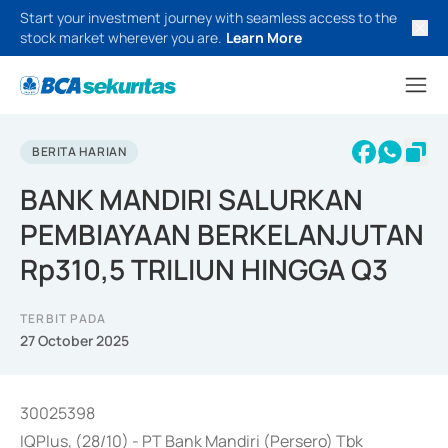
Start your investment journey with seamless access to the
stock market wherever you are.
Learn More
BERITA HARIAN
BANK MANDIRI SALURKAN
PEMBIAYAAN BERKELANJUTAN
Rp310,5 TRILIUN HINGGA Q3
TERBIT PADA
27 October 2025
30025398
IQPlus, (28/10) - PT Bank Mandiri (Persero) Tbk