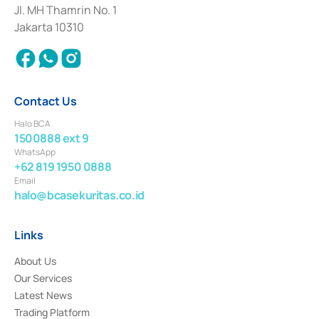
Institution for the Issuance, Transaction, and Administration and
Jl. MH Thamrin No. 1
Settlement of Commercial Paper Transactions whose license was issued in
Jakarta 10310
2018.
Contact Us
Halo BCA
1500888 ext 9
WhatsApp
+62 819 1950 0888
Email
halo@bcasekuritas.co.id
Links
About Us
Our Services
Latest News
Trading Platform