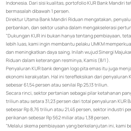
Indonesia. Dari sisi kualitas, portofolio KUR Bank Mandiri te
bermasalah dibawah 1 persen.
Direktur Utama Bank Mandiri Riduan mengatakan, penyalura
perbankan, dan sektor usaha dalam mengakselerasi pertu
"Dukungan KUR ini bukan hanya tentang pembiayaan, teta
lebih luas, kami ingin membantu pelaku UMKM memperkuat
dan meningkatkan daya saing. Inilah wujud Sinergi Majukan
Riduan dalam keterangan resminya, Kamis (8/1 ).
Penyaluran KUR bank dengan logo pita emas itu juga men
ekonomi kerakyatan. Hal ini terefleksikan dari penyaluran
sebesar 61,54 persen atau senilai Rp 25,13 triliun.
Secara rinci, sektor pertanian sebagai pilar ketahanan p
triliun atau setara 31,23 persen dari total penyaluran KUR 
sebesar Rp 8,76 triliun atau 21,45 persen, sektor industri p
perikanan sebesar Rp 562 miliar atau 1,38 persen.
"Melalui skema pembiayaan yang berkelanjutan ini, kami 