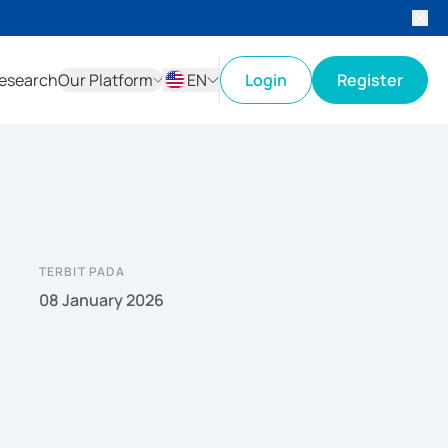
esearch
Our Platform
EN
Login
Register
ID
EN
TERBIT PADA
08 January 2026