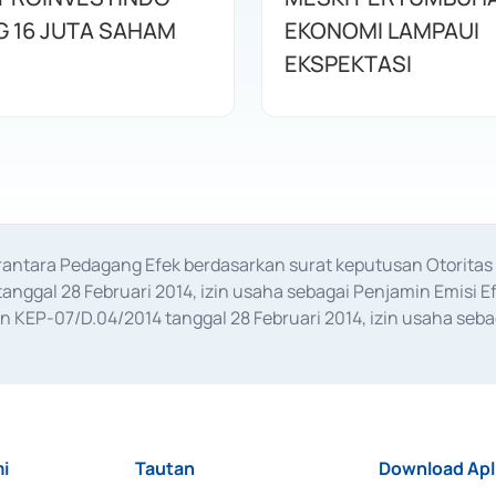
 16 JUTA SAHAM
EKONOMI LAMPAUI
EKSPEKTASI
erantara Pedagang Efek berdasarkan surat keputusan Otorit
anggal 28 Februari 2014, izin usaha sebagai Penjamin Emisi E
KEP-07/D.04/2014 tanggal 28 Februari 2014, izin usaha sebag
rat keputusan Otoritas Jasa Keuangan Nomor S-67/PM.21/2017 t
aan Transaksi Sertifikat Deposito di Pasar Uang yang izinnya d
ansaksi, serta Penatausahaan dan Penyelesaian Transaksi Sur
i
Tautan
Download Apl