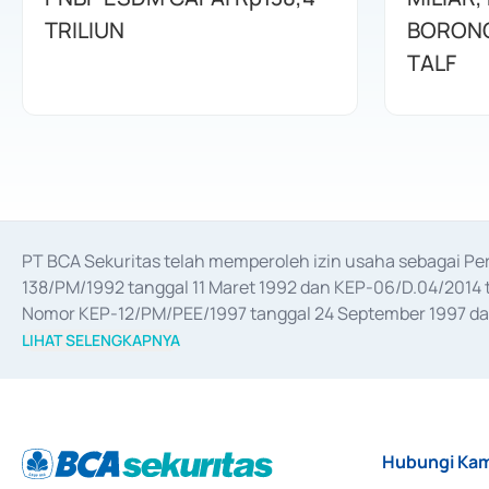
TRILIUN
BORONG
TALF
PT BCA Sekuritas telah memperoleh izin usaha sebagai P
138/PM/1992 tanggal 11 Maret 1992 dan KEP-06/D.04/2014 t
Nomor KEP-12/PM/PEE/1997 tanggal 24 September 1997 dan 
merger, akuisisi, divestasi, dan 
join venture
 berdasarkan su
LIHAT SELENGKAPNYA
dari Bank Indonesia antara lain sebagai Perantara Pelaksan
Bank Indonesia sebagai Lembaga Pendukung Penerbitan, Tr
tahun 2018.
Hubungi Kam