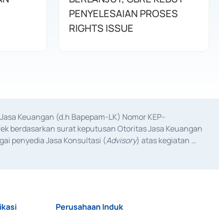
PENYELESAIAN PROSES
RIGHTS ISSUE
as Jasa Keuangan (d.h Bapepam-LK) Nomor KEP-
fek berdasarkan surat keputusan Otoritas Jasa Keuangan 
ai penyedia Jasa Konsultasi (
Advisory
) atas kegiatan 
anggal 3 Februari 2017, dan beberapa izin usaha lainnya 
iterbitkan pada tahun 2017 dan izin usaha lainnya dari 
at Berharga Komersial yang izinnya diterbitkan pada 
ikasi
Perusahaan Induk