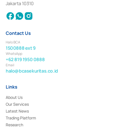
Settlement of Commercial Paper Transactions whose license was issued in
Jakarta 10310
2018.
Contact Us
Halo BCA
1500888 ext 9
WhatsApp
+62 819 1950 0888
Email
halo@bcasekuritas.co.id
Links
About Us
Our Services
Latest News
Trading Platform
Research