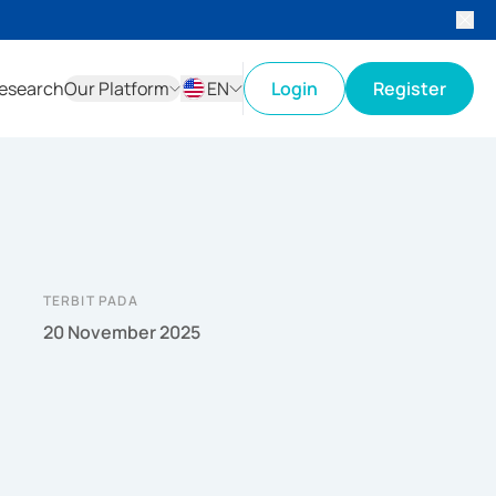
esearch
Our Platform
EN
Login
Register
ID
EN
TERBIT PADA
20 November 2025