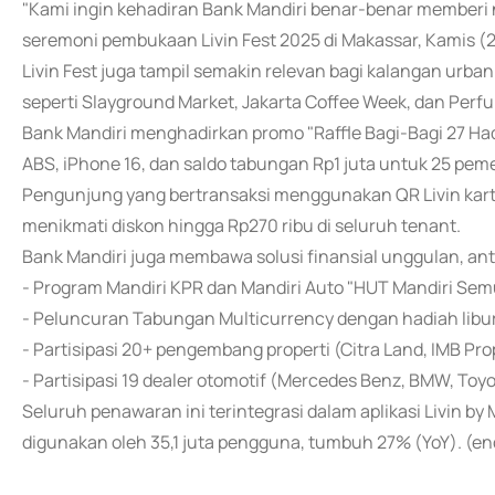
"Kami ingin kehadiran Bank Mandiri benar-benar memberi ni
seremoni pembukaan Livin Fest 2025 di Makassar, Kamis (2
Livin Fest juga tampil semakin relevan bagi kalangan urba
seperti Slayground Market, Jakarta Coffee Week, dan Per
Bank Mandiri menghadirkan promo "Raffle Bagi-Bagi 27 Ha
ABS, iPhone 16, dan saldo tabungan Rp1 juta untuk 25 pe
Pengunjung yang bertransaksi menggunakan QR Livin kartu
menikmati diskon hingga Rp270 ribu di seluruh tenant.
Bank Mandiri juga membawa solusi finansial unggulan, anta
- Program Mandiri KPR dan Mandiri Auto "HUT Mandiri Sem
- Peluncuran Tabungan Multicurrency dengan hadiah libu
- Partisipasi 20+ pengembang properti (Citra Land, IMB P
- Partisipasi 19 dealer otomotif (Mercedes Benz, BMW, Toyo
Seluruh penawaran ini terintegrasi dalam aplikasi Livin by 
digunakan oleh 35,1 juta pengguna, tumbuh 27% (YoY). (en