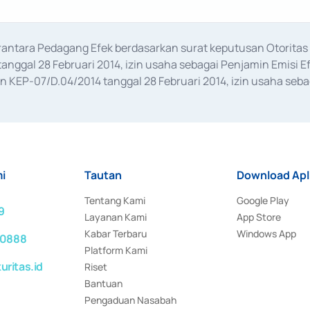
erantara Pedagang Efek berdasarkan surat keputusan Otorit
anggal 28 Februari 2014, izin usaha sebagai Penjamin Emisi E
KEP-07/D.04/2014 tanggal 28 Februari 2014, izin usaha sebag
rat keputusan Otoritas Jasa Keuangan Nomor S-67/PM.21/2017 t
aan Transaksi Sertifikat Deposito di Pasar Uang yang izinnya d
ansaksi, serta Penatausahaan dan Penyelesaian Transaksi Sur
i
Tautan
Download Apl
Tentang Kami
Google Play
9
Layanan Kami
App Store
Kabar Terbaru
Windows App
 0888
Platform Kami
ritas.id
Riset
Bantuan
Pengaduan Nasabah