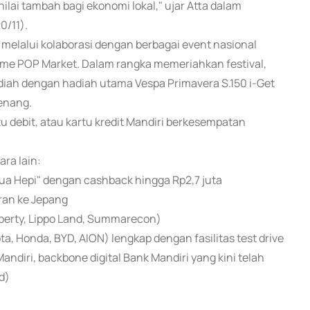
lai tambah bagi ekonomi lokal," ujar Atta dalam
0/11).
n melalui kolaborasi dengan berbagai event nasional
fume POP Market. Dalam rangka memeriahkan festival,
diah dengan hadiah utama Vespa Primavera S.150 i-Get
menang.
 debit, atau kartu kredit Mandiri berkesempatan
ra lain:
ua Hepi" dengan cashback hingga Rp2,7 juta
ran ke Jepang
roperty, Lippo Land, Summarecon)
ta, Honda, BYD, AION) lengkap dengan fasilitas test drive
Mandiri, backbone digital Bank Mandiri yang kini telah
d)