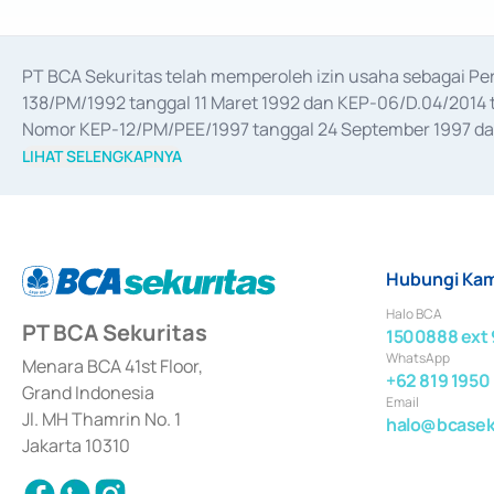
PT BCA Sekuritas telah memperoleh izin usaha sebagai P
138/PM/1992 tanggal 11 Maret 1992 dan KEP-06/D.04/2014 t
Nomor KEP-12/PM/PEE/1997 tanggal 24 September 1997 dan 
merger, akuisisi, divestasi, dan 
join venture
 berdasarkan su
LIHAT SELENGKAPNYA
dari Bank Indonesia antara lain sebagai Perantara Pelaksan
Bank Indonesia sebagai Lembaga Pendukung Penerbitan, Tr
tahun 2018.
Hubungi Kam
Halo BCA
PT BCA Sekuritas
1500888 ext 
WhatsApp
Menara BCA 41st Floor,
+62 819 1950
Grand Indonesia
Email
Jl. MH Thamrin No. 1
halo@bcaseku
Jakarta 10310