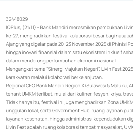
32448029
IQPlus, (21/11) - Bank Mandiri meresmikan pembukaan Livi
ke-27, menghadirkan festival kolaborasi besar bagi nasaba
Ajang yang digelar pada 20-23 November 2025 di Phinisi Po
hingga inovasi finansial dalam satu ekosistem inklusif seb
dalam mendorong pertumbuhan ekonomi nasional.
Mengangkat tema "Sinergi Majukan Negeri", Livin Fest 20
kerakyatan melalui kolaborasi berkelanjutan.
Regional CEO Bank Mandiri Region X/Sulawesi & Maluku, A
tenant UMKM terlibat, mulai dari kuliner, fesyen, kriya, tr
Tidak hanya itu, festival ini juga menghadirkan Zona U
unggulan lokal, serta Government Hub, ruang layanan publ
layanan kesehatan, hingga administrasi kependudukan digi
Livin Fest adalah ruang kolaborasi tempat masyarakat, UM