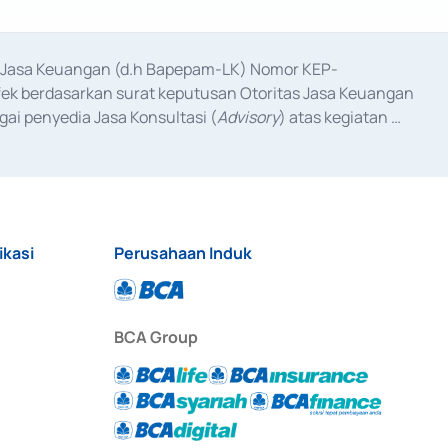
as Jasa Keuangan (d.h Bapepam-LK) Nomor KEP-
fek berdasarkan surat keputusan Otoritas Jasa Keuangan 
ai penyedia Jasa Konsultasi (
Advisory
) atas kegiatan 
anggal 3 Februari 2017, dan beberapa izin usaha lainnya 
iterbitkan pada tahun 2017 dan izin usaha lainnya dari 
at Berharga Komersial yang izinnya diterbitkan pada 
ikasi
Perusahaan Induk
BCA Group