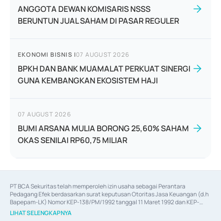
ANGGOTA DEWAN KOMISARIS NSSS
BERUNTUN JUAL SAHAM DI PASAR REGULER
EKONOMI BISNIS
|
07 AUGUST 2026
BPKH DAN BANK MUAMALAT PERKUAT SINERGI
GUNA KEMBANGKAN EKOSISTEM HAJI
07 AUGUST 2026
BUMI ARSANA MULIA BORONG 25,60% SAHAM
OKAS SENILAI RP60,75 MILIAR
PT BCA Sekuritas telah memperoleh izin usaha sebagai Perantara 
Pedagang Efek berdasarkan surat keputusan Otoritas Jasa Keuangan (d.h 
Bapepam-LK) Nomor KEP-138/PM/1992 tanggal 11 Maret 1992 dan KEP-
06/D.04/2014 tanggal 28 Februari 2014, izin usaha sebagai Penjamin Emisi 
LIHAT SELENGKAPNYA
Efek berdasarkan surat keputusan Otoritas Jasa Keuangan Nomor KEP-