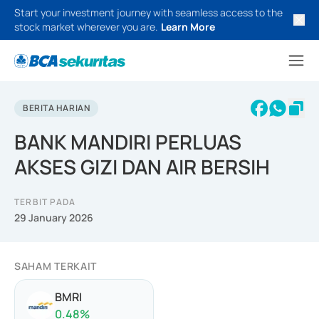
Start your investment journey with seamless access to the
stock market wherever you are.
Learn More
BERITA HARIAN
BANK MANDIRI PERLUAS
AKSES GIZI DAN AIR BERSIH
TERBIT PADA
29 January 2026
SAHAM TERKAIT
BMRI
0.48
%