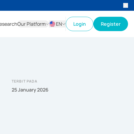
esearch
Our Platform
EN
Login
Register
ID
EN
TERBIT PADA
25 January 2026