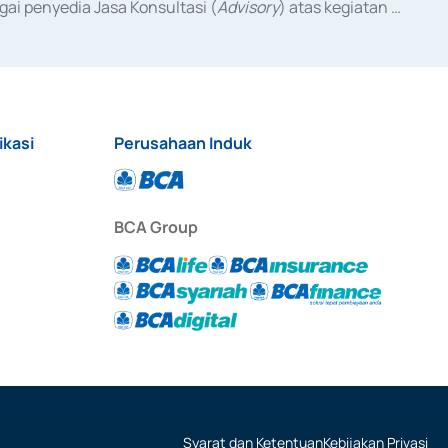
ai penyedia Jasa Konsultasi (
Advisory
) atas kegiatan 
anggal 3 Februari 2017, dan beberapa izin usaha lainnya 
iterbitkan pada tahun 2017 dan izin usaha lainnya dari 
at Berharga Komersial yang izinnya diterbitkan pada 
ikasi
Perusahaan Induk
BCA Group
Syarat dan Ketentuan
Kebijakan Privasi