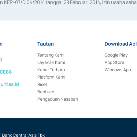
KEP-07/D.04/2014 tanggal 28 Februari 2014, izin usaha sebag
rat keputusan Otoritas Jasa Keuangan Nomor S-67/PM.21/2017 t
aan Transaksi Sertifikat Deposito di Pasar Uang yang izinnya d
ansaksi, serta Penatausahaan dan Penyelesaian Transaksi Sur
i
Tautan
Download Apl
Tentang Kami
Google Play
9
Layanan Kami
App Store
Kabar Terbaru
Windows App
 0888
Platform Kami
ritas.id
Riset
Bantuan
Pengaduan Nasabah
 Bank Central Asia Tbk