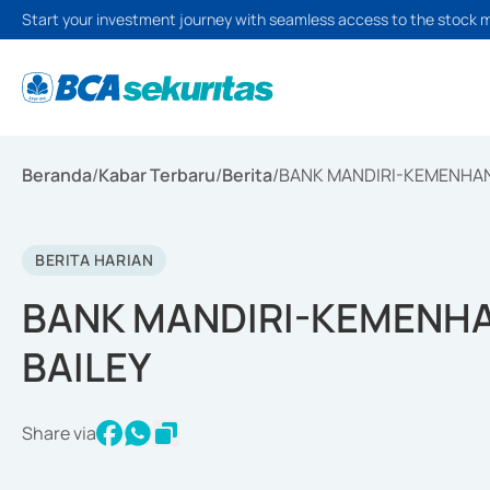
Start your investment journey with seamless access to the stock 
Beranda
/
Kabar Terbaru
/
Berita
/
BANK MANDIRI-KEMENHAN
BERITA HARIAN
BANK MANDIRI-KEMENH
BAILEY
Share via