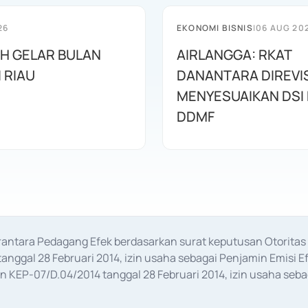
26
EKONOMI BISNIS
|
06 AUG 20
AH GELAR BULAN
AIRLANGGA: RKAT
I RIAU
DANANTARA DIREVIS
MENYESUAIKAN DSI
DDMF
erantara Pedagang Efek berdasarkan surat keputusan Otorit
anggal 28 Februari 2014, izin usaha sebagai Penjamin Emisi E
KEP-07/D.04/2014 tanggal 28 Februari 2014, izin usaha sebag
rat keputusan Otoritas Jasa Keuangan Nomor S-67/PM.21/2017 t
aan Transaksi Sertifikat Deposito di Pasar Uang yang izinnya d