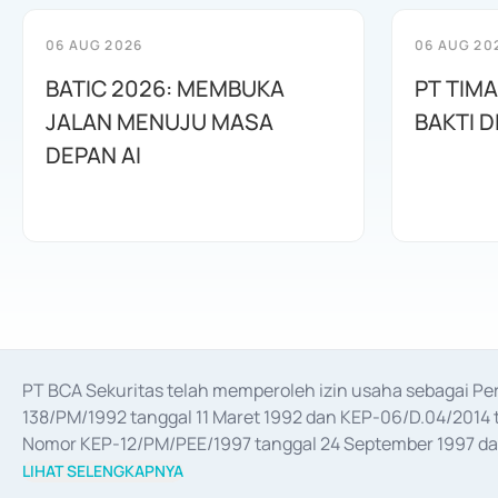
06 AUG 2026
06 AUG 20
BATIC 2026: MEMBUKA
PT TIM
JALAN MENUJU MASA
BAKTI D
DEPAN AI
PT BCA Sekuritas telah memperoleh izin usaha sebagai P
138/PM/1992 tanggal 11 Maret 1992 dan KEP-06/D.04/2014 t
Nomor KEP-12/PM/PEE/1997 tanggal 24 September 1997 dan 
merger, akuisisi, divestasi, dan 
join venture
 berdasarkan su
LIHAT SELENGKAPNYA
dari Bank Indonesia antara lain sebagai Perantara Pelaksan