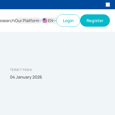
esearch
Our Platform
EN
Login
Register
ID
EN
TERBIT PADA
04 January 2026