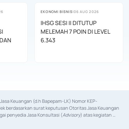
26
EKONOMI BISNIS
|
06 AUG 2026
IHSG SESI II DITUTUP
I
MELEMAH 7 POIN DI LEVEL
 DAN
6.343
as Jasa Keuangan (d.h Bapepam-LK) Nomor KEP-
fek berdasarkan surat keputusan Otoritas Jasa Keuangan 
ai penyedia Jasa Konsultasi (
Advisory
) atas kegiatan 
anggal 3 Februari 2017, dan beberapa izin usaha lainnya 
iterbitkan pada tahun 2017 dan izin usaha lainnya dari 