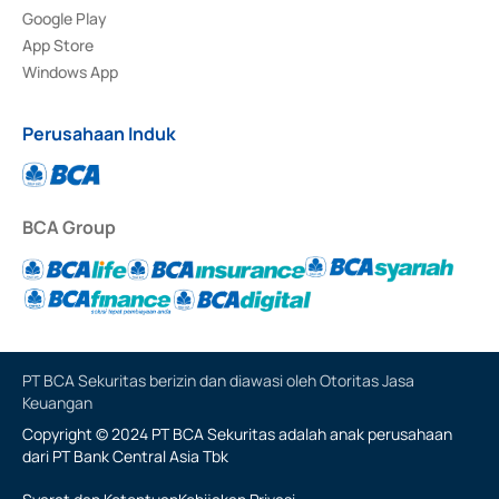
Google Play
App Store
Windows App
Perusahaan Induk
BCA Group
PT BCA Sekuritas berizin dan diawasi oleh Otoritas Jasa
Keuangan
Copyright © 2024 PT BCA Sekuritas adalah anak perusahaan
dari PT Bank Central Asia Tbk