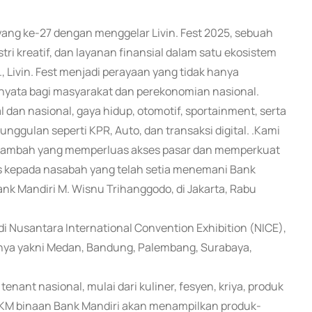
 yang ke-27 dengan menggelar Livin. Fest 2025, sebuah
 kreatif, dan layanan finansial dalam satu ekosistem
 Livin. Fest menjadi perayaan yang tidak hanya
nyata bagi masyarakat dan perekonomian nasional.
 dan nasional, gaya hidup, otomotif, sportainment, serta
unggulan seperti KPR, Auto, dan transaksi digital. .Kami
 tambah yang memperluas akses pasar dan memperkuat
us kepada nasabah yang telah setia menemani Bank
ank Mandiri M. Wisnu Trihanggodo, di Jakarta, Rabu
i Nusantara International Convention Exhibition (NICE),
ainnya yakni Medan, Bandung, Palembang, Surabaya,
tenant nasional, mulai dari kuliner, fesyen, kriya, produk
MKM binaan Bank Mandiri akan menampilkan produk-