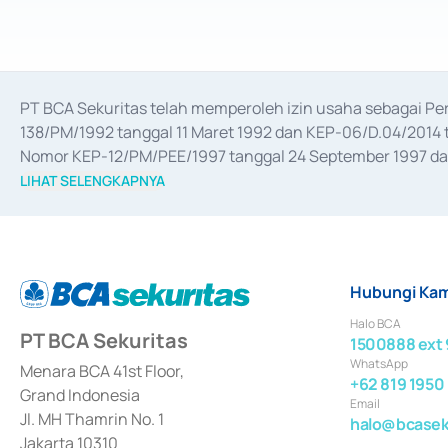
PT BCA Sekuritas telah memperoleh izin usaha sebagai P
138/PM/1992 tanggal 11 Maret 1992 dan KEP-06/D.04/2014 t
Nomor KEP-12/PM/PEE/1997 tanggal 24 September 1997 dan 
merger, akuisisi, divestasi, dan 
join venture
 berdasarkan su
LIHAT SELENGKAPNYA
dari Bank Indonesia antara lain sebagai Perantara Pelaksan
Bank Indonesia sebagai Lembaga Pendukung Penerbitan, Tr
tahun 2018.
Hubungi Kam
Halo BCA
PT BCA Sekuritas
1500888 ext 
WhatsApp
Menara BCA 41st Floor,
+62 819 1950
Grand Indonesia
Email
Jl. MH Thamrin No. 1
halo@bcaseku
Jakarta 10310