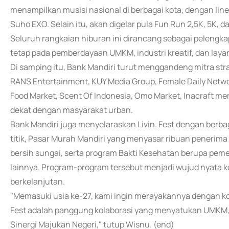
menampilkan musisi nasional di berbagai kota, dengan line-u
Suho EXO. Selain itu, akan digelar pula Fun Run 2,5K, 5K, d
Seluruh rangkaian hiburan ini dirancang sebagai pelengka
tetap pada pemberdayaan UMKM, industri kreatif, dan layan
Di samping itu, Bank Mandiri turut menggandeng mitra strat
RANS Entertainment, KUY Media Group, Female Daily Netwo
Food Market, Scent Of Indonesia, Omo Market, Inacraft m
dekat dengan masyarakat urban.
Bank Mandiri juga menyelaraskan Livin. Fest dengan berbag
titik, Pasar Murah Mandiri yang menyasar ribuan penerima
bersih sungai, serta program Bakti Kesehatan berupa peme
lainnya. Program-program tersebut menjadi wujud nyata 
berkelanjutan.
"Memasuki usia ke-27, kami ingin merayakannya dengan kon
Fest adalah panggung kolaborasi yang menyatukan UMKM, in
Sinergi Majukan Negeri," tutup Wisnu. (end)