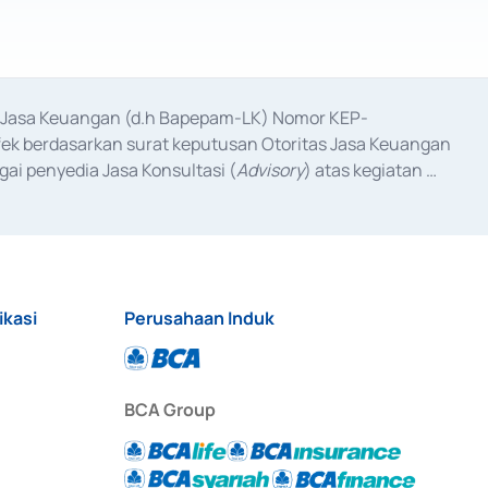
as Jasa Keuangan (d.h Bapepam-LK) Nomor KEP-
fek berdasarkan surat keputusan Otoritas Jasa Keuangan 
ai penyedia Jasa Konsultasi (
Advisory
) atas kegiatan 
anggal 3 Februari 2017, dan beberapa izin usaha lainnya 
iterbitkan pada tahun 2017 dan izin usaha lainnya dari 
at Berharga Komersial yang izinnya diterbitkan pada 
ikasi
Perusahaan Induk
BCA Group