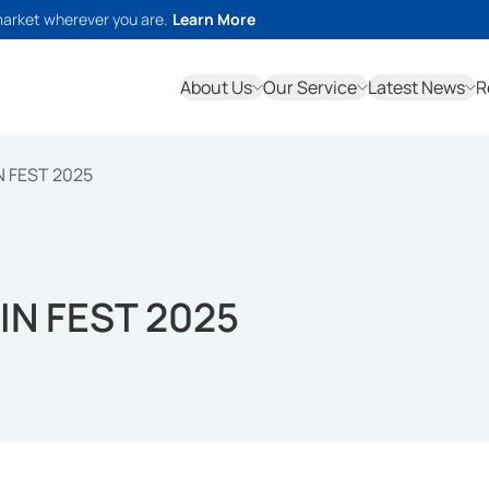
market wherever you are.
Learn More
About Us
Our Service
Latest News
R
N FEST 2025
IN FEST 2025