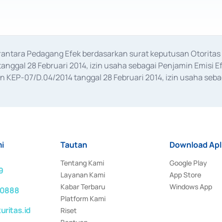
erantara Pedagang Efek berdasarkan surat keputusan Otorit
anggal 28 Februari 2014, izin usaha sebagai Penjamin Emisi E
KEP-07/D.04/2014 tanggal 28 Februari 2014, izin usaha sebag
rat keputusan Otoritas Jasa Keuangan Nomor S-67/PM.21/2017 t
aan Transaksi Sertifikat Deposito di Pasar Uang yang izinnya d
ansaksi, serta Penatausahaan dan Penyelesaian Transaksi Sur
i
Tautan
Download Apl
Tentang Kami
Google Play
9
Layanan Kami
App Store
Kabar Terbaru
Windows App
 0888
Platform Kami
ritas.id
Riset