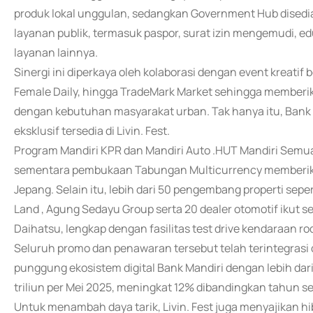
produk lokal unggulan, sedangkan Government Hub dise
layanan publik, termasuk paspor, surat izin mengemudi, ed
layanan lainnya.
Sinergi ini diperkaya oleh kolaborasi dengan event kreatif 
Female Daily, hingga TradeMark Market sehingga memberikan
dengan kebutuhan masyarakat urban. Tak hanya itu, Bank
eksklusif tersedia di Livin. Fest.
Program Mandiri KPR dan Mandiri Auto .HUT Mandiri Semu
sementara pembukaan Tabungan Multicurrency memberik
Jepang. Selain itu, lebih dari 50 pengembang properti sep
Land , Agung Sedayu Group serta 20 dealer otomotif ikut s
Daihatsu, lengkap dengan fasilitas test drive kendaraan r
Seluruh promo dan penawaran tersebut telah terintegrasi da
punggung ekosistem digital Bank Mandiri dengan lebih dari 3
triliun per Mei 2025, meningkat 12% dibandingkan tahun 
Untuk menambah daya tarik, Livin. Fest juga menyajikan h