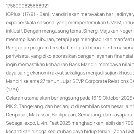
1758090825668921
IQPlus, (17/9) - Bank Mandiri akan merayakan hari jadinya
expo berskala nasional yang mempertemukan UMKM, industri
inklusif. Dengan mengusung tema .Sinergi Majukan Negeri.,
menampilkan hiburan, tetapi juga menghadirkan manfaat 
Rangkaian program tersebut meliputi hiburan internasional
pariwisata, yang dikolaborasikan dengan layanan finansial 
ingin memastikan kehadiran Bank Mandiri membawa nilai
daya saing ekonomi rakyat sekaligus menjadi sajian khus
Mandiri selama 27 tahun,. ujar SEVP Corporate Relations B
(17/9).
Gelaran utama akan berlangsung pada 16.19 Oktober 2025 d
PIK 2, Tangerang, dan berlanjut di sembilan kota besar l
Denpasar, Makassar, Balikpapan, Semarang, dan Jayapura.
Sebagai expo, Livin. Fest 2025 menghadirkan lebih dari 700 
kecantikan hingga kebutuhan gaya hidup terkini. Zona U