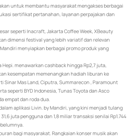
diakan untuk membantu masyarakat mengakses berbagai
ukasi sertifikat pertanahan, layanan perpajakan dan
besar seperti Inacraft, Jakarta Coffee Week, XBeauty
 dimensi festival yang lebih variatif dan relevan
 Mandiri menyiapkan berbagai promo produk yang
a Hepi. menawarkan cashback hingga Rp2,7 juta,
an kesempatan memenangkan hadiah liburan ke
erti Sinar Mas Land, Ciputra, Summarecon , Paramount
erta seperti BYD Indonesia, Tunas Toyota dan Asco
oda empat dan roda dua.
lam aplikasi Livin. by Mandiri, yang kini menjadi tulang
1,6 juta pengguna dan 1,8 miliar transaksi senilai Rp1.744
sebelumnya.
iburan bagi masyarakat. Rangkaian konser musik akan