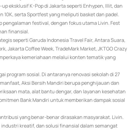
p eksklusif K-Pop di Jakarta seperti Enhypen, Illit, dan
an 10K, serta Sportfest yang meliputi basket dan padel.
p pengalaman festival, dengan fokus utama Livin. Fest
an finansial.
egis seperti Garuda Indonesia Travel Fair, Antara Suara,
rk, Jakarta Coffee Week, TradeMark Market, JKTGO Crazy
emperkaya kemeriahaan melalui konten tematik yang
ai program sosial. Di antaranya renovasi sekolah di 27
 manfaat, Aksi Bersih Mandiri berupa penghijauan dan
riksaan mata, alat bantu dengar, dan layanan kesehatan
komitmen Bank Mandiri untuk memberikan dampak sosial
tribusi yang benar-benar dirasakan masyarakat. Livin.
dustri kreatif, dan solusi finansial dalam semangat