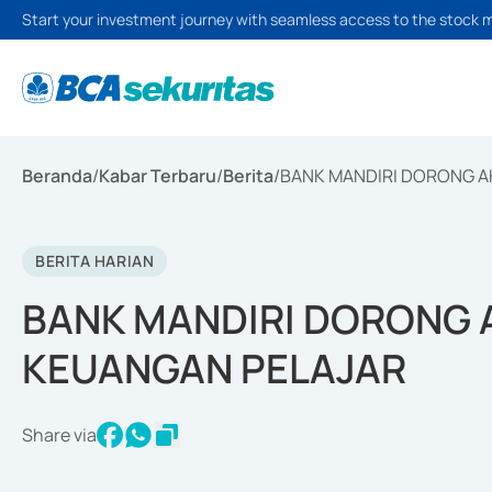
Start your investment journey with seamless access to the stock 
Beranda
/
Kabar Terbaru
/
Berita
/
BANK MANDIRI DORONG A
BERITA HARIAN
BANK MANDIRI DORONG A
KEUANGAN PELAJAR
Share via