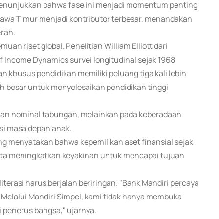
menunjukkan bahwa fase ini menjadi momentum penting
Jawa Timur menjadi kontributor terbesar, menandakan
erah.
uan riset global. Penelitian William Elliott dari
f Income Dynamics survei longitudinal sejak 1968
khusus pendidikan memiliki peluang tiga kali lebih
bih besar untuk menyelesaikan pendidikan tinggi
ran nominal tabungan, melainkan pada keberadaan
asi masa depan anak.
ng menyatakan bahwa kepemilikan aset finansial sejak
ta meningkatkan keyakinan untuk mencapai tujuan
terasi harus berjalan beriringan. "Bank Mandiri percaya
 Melalui Mandiri Simpel, kami tidak hanya membuka
 penerus bangsa," ujarnya.