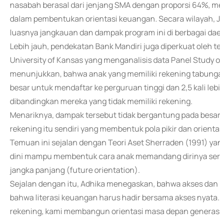
nasabah berasal dari jenjang SMA dengan proporsi 64%, 
dalam pembentukan orientasi keuangan. Secara wilayah, 
luasnya jangkauan dan dampak program ini di berbagai da
Lebih jauh, pendekatan Bank Mandiri juga diperkuat oleh tem
University of Kansas yang menganalisis data Panel Study o
menunjukkan, bahwa anak yang memiliki rekening tabungan 
besar untuk mendaftar ke perguruan tinggi dan 2,5 kali le
dibandingkan mereka yang tidak memiliki rekening.
Menariknya, dampak tersebut tidak bergantung pada besa
rekening itu sendiri yang membentuk pola pikir dan orient
Temuan ini sejalan dengan Teori Aset Sherraden (1991) ya
dini mampu membentuk cara anak memandang dirinya ser
jangka panjang (future orientation).
Sejalan dengan itu, Adhika menegaskan, bahwa akses dan li
bahwa literasi keuangan harus hadir bersama akses nyata.
rekening, kami membangun orientasi masa depan generasi