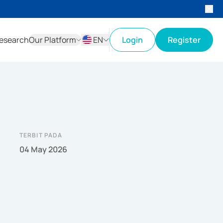
esearch
Our Platform
EN
Login
Register
ID
EN
TERBIT PADA
04 May 2026