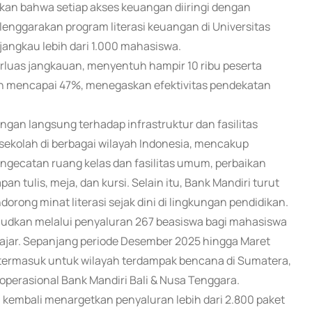
ikan bahwa setiap akses keuangan diiringi dengan
lenggarakan program literasi keuangan di Universitas
angkau lebih dari 1.000 mahasiswa.
luas jangkauan, menyentuh hampir 10 ribu peserta
n mencapai 47%, menegaskan efektivitas pendekatan
gan langsung terhadap infrastruktur dan fasilitas
sekolah di berbagai wilayah Indonesia, mencakup
pengecatan ruang kelas dan fasilitas umum, perbaikan
an tulis, meja, dan kursi. Selain itu, Bank Mandiri turut
rong minat literasi sejak dini di lingkungan pendidikan.
wujudkan melalui penyaluran 267 beasiswa bagi mahasiswa
pelajar. Sepanjang periode Desember 2025 hingga Maret
an, termasuk untuk wilayah terdampak bencana di Sumatera,
operasional Bank Mandiri Bali & Nusa Tenggara.
 kembali menargetkan penyaluran lebih dari 2.800 paket