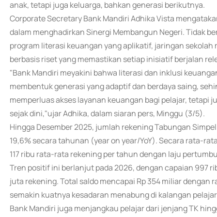
anak, tetapi juga keluarga, bahkan generasi berikutnya.
Corporate Secretary Bank Mandiri Adhika Vista mengatak
dalam menghadirkan Sinergi Membangun Negeri. Tidak ber
program literasi keuangan yang aplikatif, jaringan sekolah
berbasis riset yang memastikan setiap inisiatif berjalan re
"Bank Mandiri meyakini bahwa literasi dan inklusi keuanga
membentuk generasi yang adaptif dan berdaya saing, sehi
memperluas akses layanan keuangan bagi pelajar, tetapi j
sejak dini,"ujar Adhika, dalam siaran pers, Minggu (3/5).
Hingga Desember 2025, jumlah rekening Tabungan Simpel 
19,6% secara tahunan (year on year/YoY). Secara rata-r
117 ribu rata-rata rekening per tahun dengan laju pertumb
Tren positif ini berlanjut pada 2026, dengan capaian 997 ri
juta rekening. Total saldo mencapai Rp 354 miliar dengan 
semakin kuatnya kesadaran menabung di kalangan pelajar
Bank Mandiri juga menjangkau pelajar dari jenjang TK hi