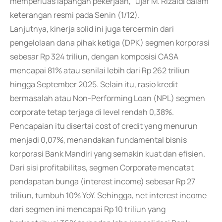
memperluas lapangan pekerjaan," ujar M. Rizaldi dalam
keterangan resmi pada Senin (1/12).
Lanjutnya, kinerja solid ini juga tercermin dari
pengelolaan dana pihak ketiga (DPK) segmen korporasi
sebesar Rp 324 triliun, dengan komposisi CASA
mencapai 81% atau senilai lebih dari Rp 262 triliun
hingga September 2025. Selain itu, rasio kredit
bermasalah atau Non-Performing Loan (NPL) segmen
corporate tetap terjaga di level rendah 0,38%.
Pencapaian itu disertai cost of credit yang menurun
menjadi 0,07%, menandakan fundamental bisnis
korporasi Bank Mandiri yang semakin kuat dan efisien.
Dari sisi profitabilitas, segmen Corporate mencatat
pendapatan bunga (interest income) sebesar Rp 27
triliun, tumbuh 10% YoY. Sehingga, net interest income
dari segmen ini mencapai Rp 10 triliun yang