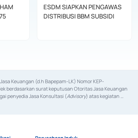
AHAM
ESDM SIAPKAN PENGAWAS
75
DISTRIBUSI BBM SUBSIDI
as Jasa Keuangan (d.h Bapepam-LK) Nomor KEP-
fek berdasarkan surat keputusan Otoritas Jasa Keuangan 
ai penyedia Jasa Konsultasi (
Advisory
) atas kegiatan 
anggal 3 Februari 2017, dan beberapa izin usaha lainnya 
iterbitkan pada tahun 2017 dan izin usaha lainnya dari 
at Berharga Komersial yang izinnya diterbitkan pada 