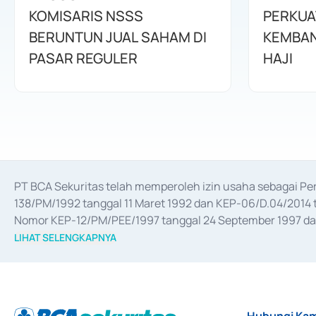
KOMISARIS NSSS
PERKUA
BERUNTUN JUAL SAHAM DI
KEMBAN
PASAR REGULER
HAJI
PT BCA Sekuritas telah memperoleh izin usaha sebagai P
138/PM/1992 tanggal 11 Maret 1992 dan KEP-06/D.04/2014 t
Nomor KEP-12/PM/PEE/1997 tanggal 24 September 1997 dan 
merger, akuisisi, divestasi, dan 
join venture
 berdasarkan su
LIHAT SELENGKAPNYA
dari Bank Indonesia antara lain sebagai Perantara Pelaksan
Bank Indonesia sebagai Lembaga Pendukung Penerbitan, Tr
tahun 2018.