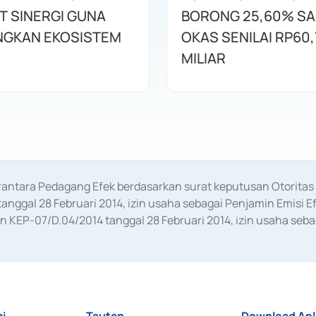
T SINERGI GUNA
BORONG 25,60% S
GKAN EKOSISTEM
OKAS SENILAI RP60,
MILIAR
erantara Pedagang Efek berdasarkan surat keputusan Otorit
anggal 28 Februari 2014, izin usaha sebagai Penjamin Emisi E
KEP-07/D.04/2014 tanggal 28 Februari 2014, izin usaha sebag
rat keputusan Otoritas Jasa Keuangan Nomor S-67/PM.21/2017 t
aan Transaksi Sertifikat Deposito di Pasar Uang yang izinnya d
ansaksi, serta Penatausahaan dan Penyelesaian Transaksi Sur