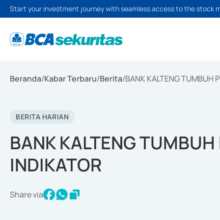
Start your investment journey with seamless access to the stock 
Beranda
/
Kabar Terbaru
/
Berita
/
BANK KALTENG TUMBUH PO
BERITA HARIAN
BANK KALTENG TUMBUH P
INDIKATOR
Share via