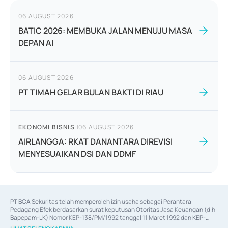
06 AUGUST 2026
BATIC 2026: MEMBUKA JALAN MENUJU MASA
DEPAN AI
06 AUGUST 2026
PT TIMAH GELAR BULAN BAKTI DI RIAU
EKONOMI BISNIS
|
06 AUGUST 2026
AIRLANGGA: RKAT DANANTARA DIREVISI
MENYESUAIKAN DSI DAN DDMF
PT BCA Sekuritas telah memperoleh izin usaha sebagai Perantara 
Pedagang Efek berdasarkan surat keputusan Otoritas Jasa Keuangan (d.h 
Bapepam-LK) Nomor KEP-138/PM/1992 tanggal 11 Maret 1992 dan KEP-
06/D.04/2014 tanggal 28 Februari 2014, izin usaha sebagai Penjamin Emisi 