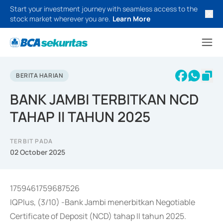
Start your investment journey with seamless access to the
stock market wherever you are.
Learn More
BERITA HARIAN
BANK JAMBI TERBITKAN NCD
TAHAP II TAHUN 2025
TERBIT PADA
02 October 2025
1759461759687526
IQPlus, (3/10) -Bank Jambi menerbitkan Negotiable
Certificate of Deposit (NCD) tahap II tahun 2025.