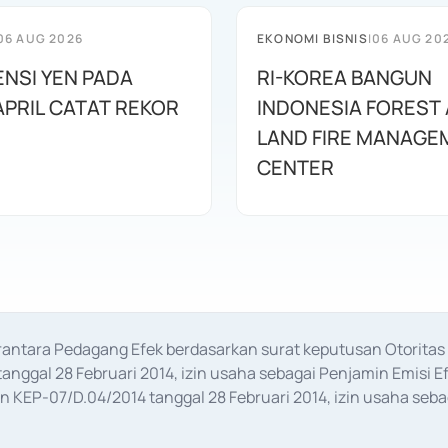
06 AUG 2026
EKONOMI BISNIS
|
06 AUG 20
ENSI YEN PADA
RI-KOREA BANGUN
APRIL CATAT REKOR
INDONESIA FOREST
LAND FIRE MANAGE
CENTER
erantara Pedagang Efek berdasarkan surat keputusan Otorit
anggal 28 Februari 2014, izin usaha sebagai Penjamin Emisi E
KEP-07/D.04/2014 tanggal 28 Februari 2014, izin usaha sebag
rat keputusan Otoritas Jasa Keuangan Nomor S-67/PM.21/2017 t
aan Transaksi Sertifikat Deposito di Pasar Uang yang izinnya d