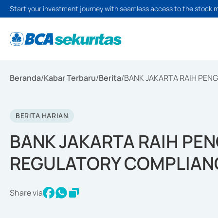
Start your investment journey with seamless access to the stock 
Beranda
/
Kabar Terbaru
/
Berita
/
BANK JAKARTA RAIH PE
BERITA HARIAN
BANK JAKARTA RAIH P
REGULATORY COMPLIAN
Share via