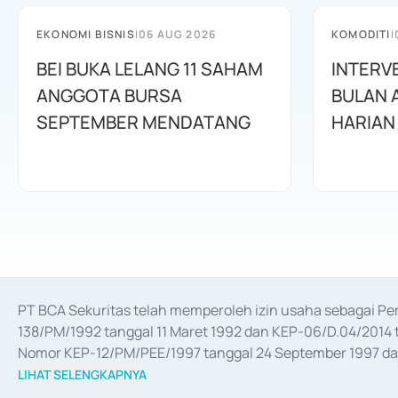
EKONOMI BISNIS
|
06 AUG 2026
KOMODITI
|
BEI BUKA LELANG 11 SAHAM
INTERV
ANGGOTA BURSA
BULAN 
SEPTEMBER MENDATANG
HARIAN
PT BCA Sekuritas telah memperoleh izin usaha sebagai P
138/PM/1992 tanggal 11 Maret 1992 dan KEP-06/D.04/2014 t
Nomor KEP-12/PM/PEE/1997 tanggal 24 September 1997 dan 
merger, akuisisi, divestasi, dan 
join venture
 berdasarkan su
LIHAT SELENGKAPNYA
dari Bank Indonesia antara lain sebagai Perantara Pelaksan