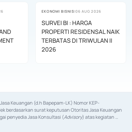
26
EKONOMI BISNIS
|
06 AUG 2026
SURVEI BI : HARGA
 AND
PROPERTI RESIDENSAL NAIK
MENT
TERBATAS DI TRIWULAN II
2026
as Jasa Keuangan (d.h Bapepam-LK) Nomor KEP-
fek berdasarkan surat keputusan Otoritas Jasa Keuangan 
ai penyedia Jasa Konsultasi (
Advisory
) atas kegiatan 
anggal 3 Februari 2017, dan beberapa izin usaha lainnya 
iterbitkan pada tahun 2017 dan izin usaha lainnya dari 