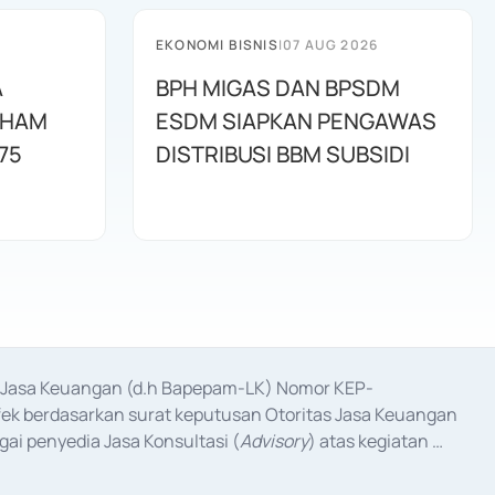
EKONOMI BISNIS
|
07 AUG 2026
A
BPH MIGAS DAN BPSDM
AHAM
ESDM SIAPKAN PENGAWAS
75
DISTRIBUSI BBM SUBSIDI
as Jasa Keuangan (d.h Bapepam-LK) Nomor KEP-
fek berdasarkan surat keputusan Otoritas Jasa Keuangan 
ai penyedia Jasa Konsultasi (
Advisory
) atas kegiatan 
anggal 3 Februari 2017, dan beberapa izin usaha lainnya 
iterbitkan pada tahun 2017 dan izin usaha lainnya dari 