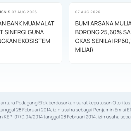
ISNIS
|
07 AUG 2026
07 AUG 2026
AN BANK MUAMALAT
BUMI ARSANA MULI
T SINERGI GUNA
BORONG 25,60% S
GKAN EKOSISTEM
OKAS SENILAI RP60,
MILIAR
erantara Pedagang Efek berdasarkan surat keputusan Otorit
anggal 28 Februari 2014, izin usaha sebagai Penjamin Emisi E
KEP-07/D.04/2014 tanggal 28 Februari 2014, izin usaha sebag
rat keputusan Otoritas Jasa Keuangan Nomor S-67/PM.21/2017 t
aan Transaksi Sertifikat Deposito di Pasar Uang yang izinnya d