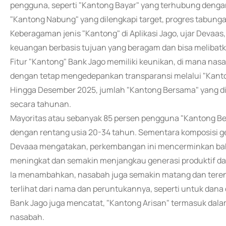
pengguna, seperti "Kantong Bayar" yang terhubung dengan 
"Kantong Nabung" yang dilengkapi target, progres tabunga
Keberagaman jenis "Kantong" di Aplikasi Jago, ujar Deva
keuangan berbasis tujuan yang beragam dan bisa melibatk
Fitur "Kantong" Bank Jago memiliki keunikan, di mana n
dengan tetap mengedepankan transparansi melalui "Kant
Hingga Desember 2025, jumlah "Kantong Bersama" yang di
secara tahunan.
Mayoritas atau sebanyak 85 persen pengguna "Kantong Bers
dengan rentang usia 20-34 tahun. Sementara komposisi gen
Devaaa mengatakan, perkembangan ini mencerminkan bah
meningkat dan semakin menjangkau generasi produktif dan 
Ia menambahkan, nasabah juga semakin matang dan ter
terlihat dari nama dan peruntukannya, seperti untuk dana
Bank Jago juga mencatat, "Kantong Arisan" termasuk dala
nasabah.