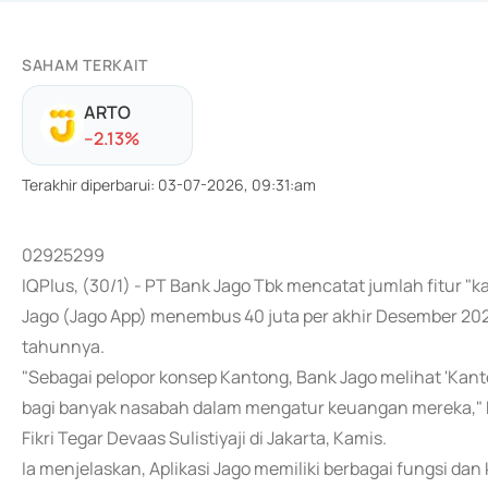
SAHAM TERKAIT
ARTO
-
-2.13
%
Terakhir diperbarui
:
03-07-2026, 09:31:am
02925299
IQPlus, (30/1) - PT Bank Jago Tbk mencatat jumlah fitur "k
Jago (Jago App) menembus 40 juta per akhir Desember 2025
tahunnya.
"Sebagai pelopor konsep Kantong, Bank Jago melihat 'Kanto
bagi banyak nasabah dalam mengatur keuangan mereka," 
Fikri Tegar Devaas Sulistiyaji di Jakarta, Kamis.
Ia menjelaskan, Aplikasi Jago memiliki berbagai fungsi da