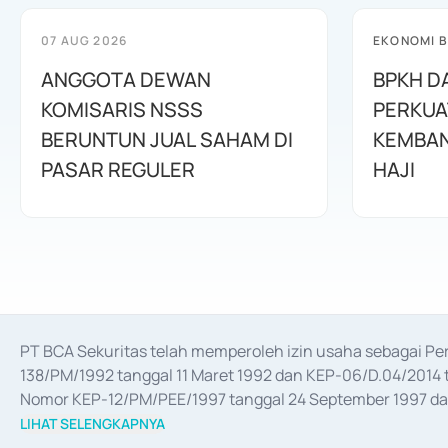
07 AUG 2026
EKONOMI B
ANGGOTA DEWAN
BPKH D
KOMISARIS NSSS
PERKUA
BERUNTUN JUAL SAHAM DI
KEMBAN
PASAR REGULER
HAJI
PT BCA Sekuritas telah memperoleh izin usaha sebagai P
138/PM/1992 tanggal 11 Maret 1992 dan KEP-06/D.04/2014 t
Nomor KEP-12/PM/PEE/1997 tanggal 24 September 1997 dan 
merger, akuisisi, divestasi, dan 
join venture
 berdasarkan su
LIHAT SELENGKAPNYA
dari Bank Indonesia antara lain sebagai Perantara Pelaksan