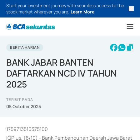
Start your investment journey with seamless access to the
stock market wherever you are.
Learn More
BERITA HARIAN
BANK JABAR BANTEN
DAFTARKAN NCD IV TAHUN
2025
TERBIT PADA
05 October 2025
1759713510375100
IQPlus, (6/10) - Bank Pembangunan Daerah Jawa Barat